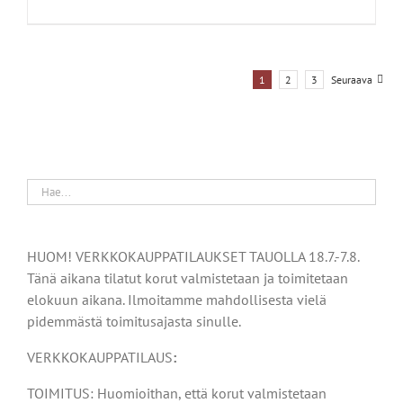
110,00 €
-
150,00 €
1
2
3
Seuraava
HUOM! VERKKOKAUPPATILAUKSET TAUOLLA 18.7.-7.8.
Tänä aikana tilatut korut valmistetaan ja toimitetaan
elokuun aikana. Ilmoitamme mahdollisesta vielä
pidemmästä toimitusajasta sinulle.
VERKKOKAUPPATILAUS
:
TOIMITUS: Huomioithan, että korut valmistetaan