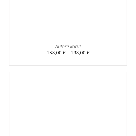
Autere korut
Hintaluokka:
138,00
€
–
198,00
€
138,00 €
-
198,00 €