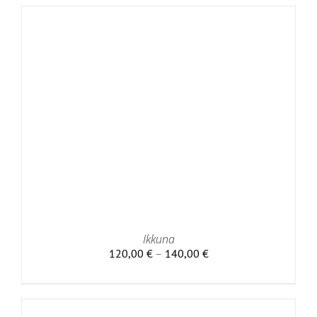
Ikkuna
Hintaluokka:
120,00
€
–
140,00
€
120,00 €
-
140,00 €