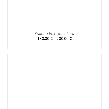
Kullattu Valo kaulakoru
Hintaluokka:
130,00
€
–
200,00
€
130,00 €
-
200,00 €