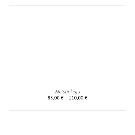
Metsänkeiju
Hintaluokka:
85,00
€
–
110,00
€
85,00 €
-
110,00 €