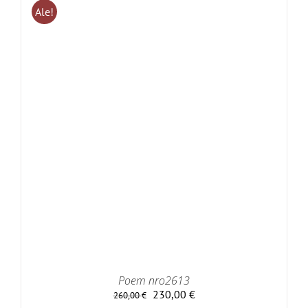
Ale!
Poem nro2613
Alkuperäinen
Nykyinen
230,00
€
260,00
€