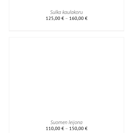
Sulka kaulakoru
Hintaluokka:
125,00
€
–
160,00
€
125,00 €
-
160,00 €
Suomen leijona
Hintaluokka:
110,00
€
–
150,00
€