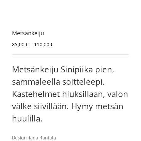
Metsänkeiju
Hintaluokka:
85,00
€
–
110,00
€
85,00 €
-
Metsänkeiju Sinipiika pien,
110,00 €
sammaleella soitteleepi.
Kastehelmet hiuksillaan, valon
välke siivillään. Hymy metsän
huulilla.
Design Tarja Rantala