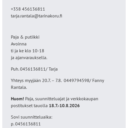
+358 456136811
tarja.rantala@tarinakoru.fi
Paja & putiikki
Avoinna
ti ja ke klo 10-18
ja ajanvarauksella.
Puh. 0456136811/ Tarja
Yhteys myyjään 20.7. – 7.8. 0449794598/ Fanny
Rantala.
Huom!
Paja, suunnitteluajat ja verkkokaupan
postitukset tauolla
18
.7.-10.8.2026
Sovi suunnitteluaika:
p. 0456136811