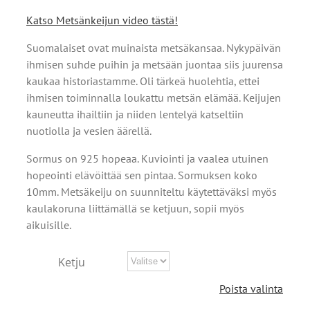
Katso Metsänkeijun video tästä!
Suomalaiset ovat muinaista metsäkansaa.
Nykypäivän
ihmisen suhde puihin ja metsään juontaa siis juurensa
kaukaa historiastamme. Oli tärkeä huolehtia, ettei
ihmisen toiminnalla loukattu metsän elämää. Keijujen
kauneutta ihailtiin ja niiden lentelyä katseltiin
nuotiolla ja vesien äärellä.
Sormus on 925 hopeaa. Kuviointi ja vaalea utuinen
hopeointi elävöittää sen pintaa. Sormuksen koko
10mm. Metsäkeiju on suunniteltu käytettäväksi myös
kaulakoruna liittämällä se ketjuun, sopii myös
aikuisille.
Ketju
Poista valinta