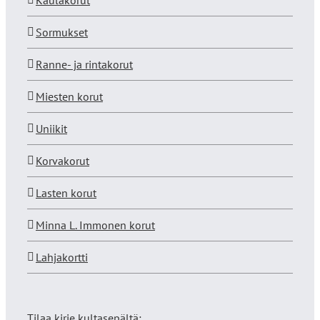
Kaulakorut
Sormukset
Ranne- ja rintakorut
Miesten korut
Uniikit
Korvakorut
Lasten korut
Minna L. Immonen korut
Lahjakortti
Tilaa kirje kultasepältä: