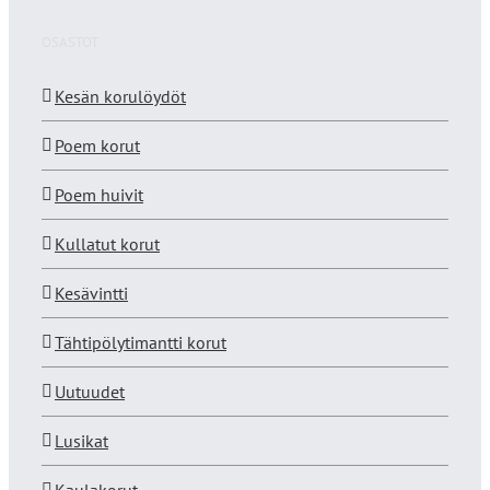
OSASTOT
Kesän korulöydöt
Poem korut
Poem huivit
Kullatut korut
Kesävintti
Tähtipölytimantti korut
Uutuudet
Lusikat