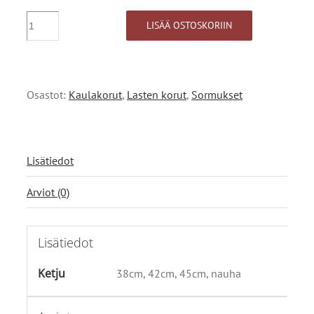
Metsänkeiju
LISÄÄ OSTOSKORIIN
määrä
Osastot:
Kaulakorut
,
Lasten korut
,
Sormukset
Lisätiedot
Arviot (0)
Lisätiedot
Ketju
38cm, 42cm, 45cm, nauha