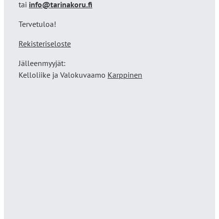
tai
info@tarinakoru.fi
Tervetuloa!
Rekisteriseloste
Jälleenmyyjät:
Kelloliike ja Valokuvaamo
Karppinen