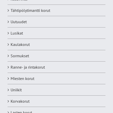
Tähtipölytimantti korut
Uutuudet
Lusikat
Kaulakorut
Sormukset
Ranne- ja rintakorut
Miesten korut
Uniikit
Korvakorut
Lasten korut