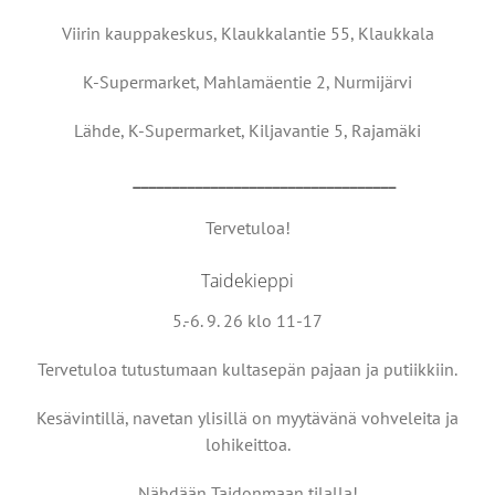
Viirin kauppakeskus, Klaukkalantie 55, Klaukkala
K-Supermarket, Mahlamäentie 2, Nurmijärvi
Lähde, K-Supermarket, Kiljavantie 5, Rajamäki
__________________________________
Tervetuloa!
Taidekieppi
5.-6. 9. 26 klo 11-17
Tervetuloa tutustumaan kultasepän pajaan ja putiikkiin.
Kesävintillä, navetan ylisillä on myytävänä vohveleita ja
lohikeittoa.
Nähdään Taidonmaan tilalla!