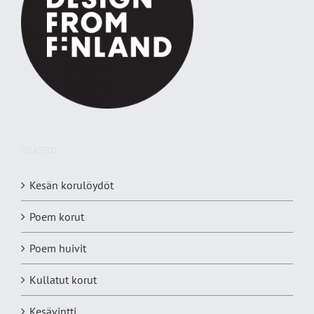
OSASTOT
Kesän korulöydöt
Poem korut
Poem huivit
Kullatut korut
Kesävintti