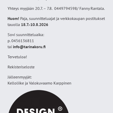
Yhteys myyjään 20.7. – 7.8. 0449794598/ Fanny Rantala.
Huom!
Paja, suunnitteluajat ja verkkokaupan postitukset
tauolla
18
.7.-10.8.2026
Sovi suunnitteluaika:
p. 0456136811
tai
info@tarinakoru.fi
Tervetuloa!
Rekisteriseloste
Jälleenmyyjät:
Kelloliike ja Valokuvaamo
Karppinen