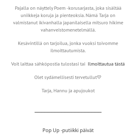
Pajalla on näyttely Poem -korusarjasta, joka sisältää
uniikkeja koruja ja pienteoksia. Nämä Tarja on
valmistanut ikivanhalla japanilaisella mitsuro hikime
vahanveistomenetelmällä.
Kesävintillä on tarjoilua, jonka vuoksi toivomme
ilmoittautumista.
Voit laittaa sähköpostia tulostasi tai
Ilmoittautua tästä
Olet sydämellisesti tervetullut💛
Tarja, Hannu ja apujoukot
____________________
Pop Up -putiikki päivät