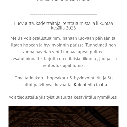
__________________________________
Luovuutta, kädentaitoja, rentoutumista ja liikuntaa
kesällä 2026
Meillä voit osallistua mm. ihanaan luovaan päivään tai
iltaan hopean ja hyvinvoinnin parissa. Tunnelmallinen
vanha navetan vintti tarjoaa upeat puitteet
kesätoiminnalle. Tarjolla on erilaisia liikunta-, jooga-, ja
rentoutustapahtumia.
Oma tarinakoru- hopeakoru & hyvinvointi 6t ja 3t;
sisällöt päivittyvät keväällä:
Kalenteriin täältä!
Voit tiedustella yksityistilaisuutta kesävintille ryhmällesi.