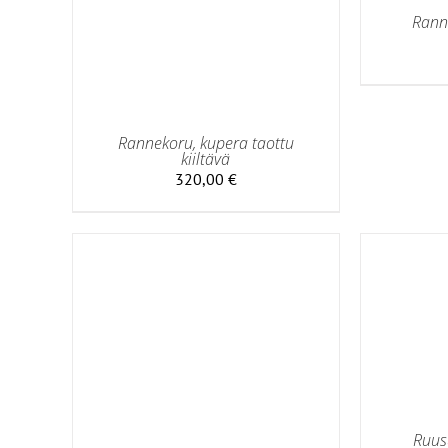
Rann
Rannekoru, kupera taottu
kiiltävä
320,00
€
TÄLLÄ
VALITSE VAIHTOEHDOISTA
/
TUOTTEELLA
LISÄTIEDOT
ON
SÄTIEDOT
USEAMPI
MUUNNELMA.
VOIT
TEHDÄ
Ruus