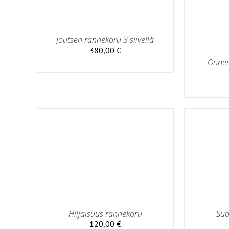
Joutsen rannekoru 3 siivellä
380,00
€
Onnen
SÄTIEDOT
LISÄÄ OSTOSKORIIN
/
LISÄTIEDOT
Hiljaisuus rannekoru
Suo
LISÄÄ
120,00
€