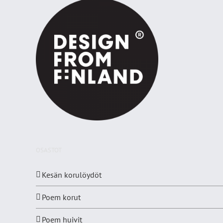
OSASTOT
Kesän korulöydöt
Poem korut
Poem huivit