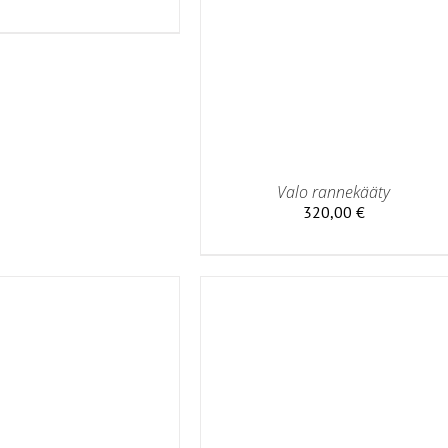
Valo rannekääty
320,00
€
 OSTOSKORIIN
/
LISÄTIEDOT