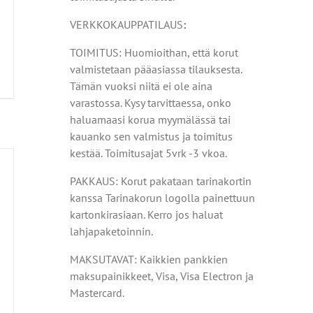
VERKKOKAUPPATILAUS
:
TOIMITUS: Huomioithan, että korut
valmistetaan pääasiassa tilauksesta.
Tämän vuoksi niitä ei ole aina
varastossa. Kysy tarvittaessa, onko
haluamaasi korua myymälässä tai
kauanko sen valmistus ja toimitus
kestää. Toimitusajat 5vrk -3 vkoa.
PAKKAUS: Korut pakataan tarinakortin
kanssa Tarinakorun logolla painettuun
kartonkirasiaan. Kerro jos haluat
lahjapaketoinnin.
MAKSUTAVAT: Kaikkien pankkien
maksupainikkeet, Visa, Visa Electron ja
Mastercard.