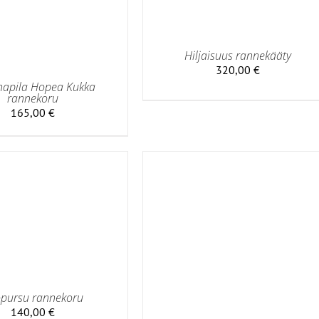
Hiljaisuus rannekääty
320,00
€
apila Hopea Kukka
rannekoru
165,00
€
pursu rannekoru
 OSTOSKORIIN
/
LISÄTIEDOT
140,00
€