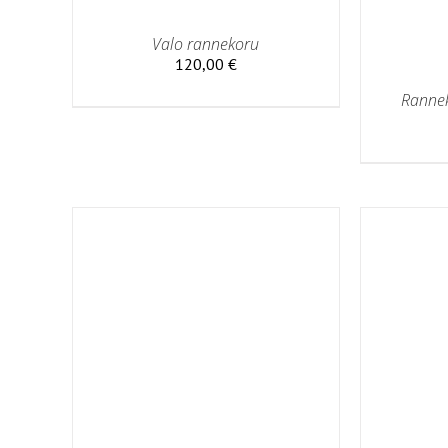
Valo rannekoru
120,00
€
Rannek
LISÄÄ
LISÄÄ OSTOSKORIIN
/
LISÄTIEDOT
SÄTIEDOT