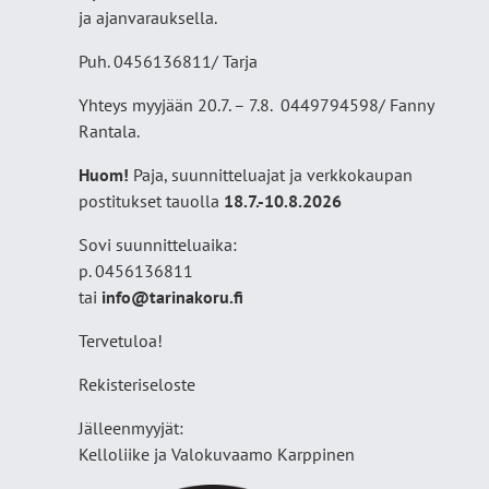
ja ajanvarauksella.
Puh. 0456136811/ Tarja
Yhteys myyjään 20.7. – 7.8. 0449794598/ Fanny
Rantala.
Huom!
Paja, suunnitteluajat ja verkkokaupan
postitukset tauolla
18
.7.-10.8.2026
Sovi suunnitteluaika:
p. 0456136811
tai
info@tarinakoru.fi
Tervetuloa!
Rekisteriseloste
Jälleenmyyjät:
Kelloliike ja Valokuvaamo
Karppinen