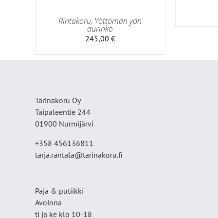
VALINNAT
TUOTTEEN
Rintakoru, Yöttömän yön
SIVULLA.
aurinko
245,00
€
Tarinakoru Oy
Taipaleentie 244
01900 Nurmijärvi
+358 456136811
tarja.rantala@tarinakoru.fi
Paja & putiikki
Avoinna
ti ja ke klo 10-18