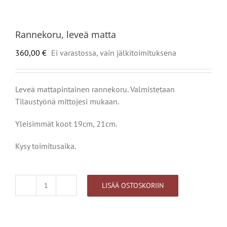
Rannekoru, leveä matta
360,00
€
Ei varastossa, vain jälkitoimituksena
Leveä mattapintainen rannekoru. Valmistetaan
Tilaustyönä mittojesi mukaan.
Yleisimmät koot 19cm, 21cm.
Kysy toimitusaika.
LISÄÄ OSTOSKORIIN
Rannekoru,
leveä
matta