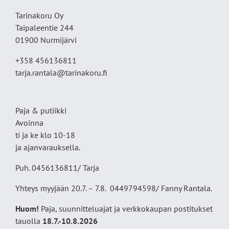
Tarinakoru Oy
Taipaleentie 244
01900 Nurmijärvi
+358 456136811
tarja.rantala@tarinakoru.fi
Paja & putiikki
Avoinna
ti ja ke klo 10-18
ja ajanvarauksella.
Puh. 0456136811/ Tarja
Yhteys myyjään 20.7. – 7.8. 0449794598/ Fanny Rantala.
Huom!
Paja, suunnitteluajat ja verkkokaupan postitukset
tauolla
18
.7.-10.8.2026