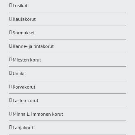
Lusikat
Kaulakorut
Sormukset
Ranne- ja rintakorut
Miesten korut
Uniikit
Korvakorut
Lasten korut
Minna L. Immonen korut
Lahjakortti