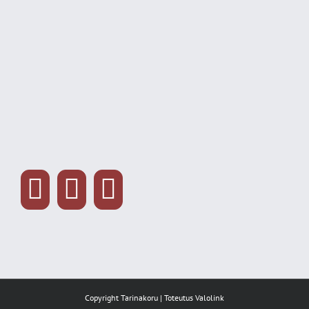
Copyright Tarinakoru | Toteutus
Valolink