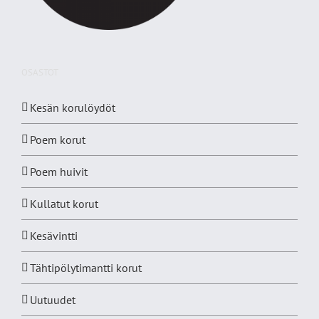
OSASTOT
Kesän korulöydöt
Poem korut
Poem huivit
Kullatut korut
Kesävintti
Tähtipölytimantti korut
Uutuudet