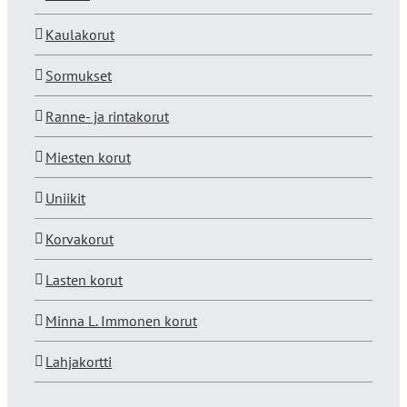
Kaulakorut
Sormukset
Ranne- ja rintakorut
Miesten korut
Uniikit
Korvakorut
Lasten korut
Minna L. Immonen korut
Lahjakortti