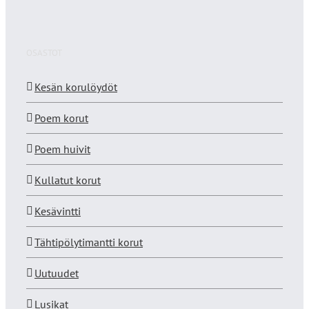
OSASTOT
Kesän korulöydöt
Poem korut
Poem huivit
Kullatut korut
Kesävintti
Tähtipölytimantti korut
Uutuudet
Lusikat