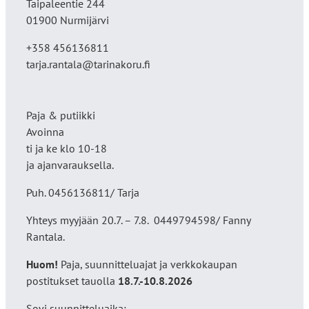
Taipaleentie 244
01900 Nurmijärvi
+358 456136811
tarja.rantala@tarinakoru.fi
Paja & putiikki
Avoinna
ti ja ke klo 10-18
ja ajanvarauksella.
Puh. 0456136811/ Tarja
Yhteys myyjään 20.7. – 7.8. 0449794598/ Fanny
Rantala.
Huom!
Paja, suunnitteluajat ja verkkokaupan
postitukset tauolla
18
.7.-10.8.2026
Sovi suunnitteluaika: