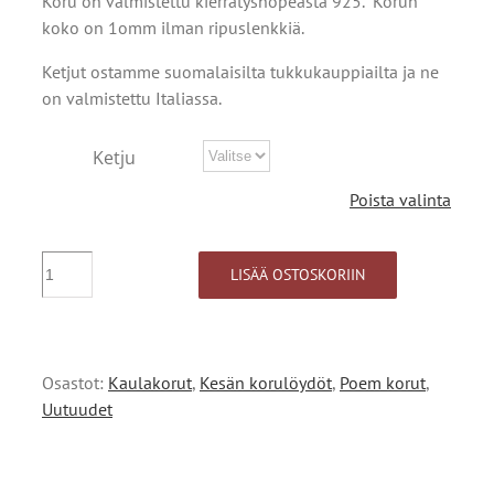
Koru on valmistettu kierrätyshopeasta 925. Korun
koko on 1omm ilman ripuslenkkiä.
Ketjut ostamme suomalaisilta tukkukauppiailta ja ne
on valmistettu Italiassa.
Ketju
Poista valinta
Poem
LISÄÄ OSTOSKORIIN
nro2609
määrä
Osastot:
Kaulakorut
,
Kesän korulöydöt
,
Poem korut
,
Uutuudet