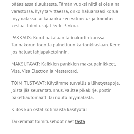
pääasiassa tilauksesta. Tämän vuoksi niitä ei ole aina
varastossa. Kysy tarvittaessa, onko haluamaasi korua
myymälässä tai kauanko sen valmistus ja toimitus
kestää. Toimitusajat 5vrk -3 vkoa.
PAKKAUS: Korut pakataan tarinakortin kanssa
Tarinakorun logolla painettuun kartonkirasiaan. Kerro
jos haluat lahjapaketoinnin.
MAKSUTAVAT: Kaikkien pankkien maksupainikkeet,
Visa, Visa Electron ja Mastercard.
TOIMITUSTAVAT: Käytämme turvallisia lähetystapoja,
joista jää seurantatunnus. Valitse pikakirje, postin
pakettiautomaatti tai nouto myymälästä.
Kiitos kun ostat kotimaista käsityötä!
Tarkemmat toimitusehdot näet
tästä