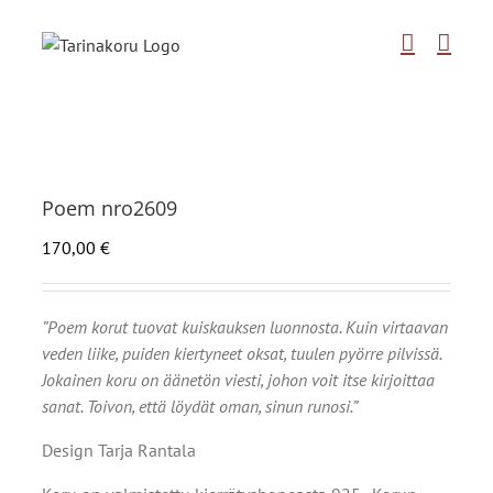
Skip
to
content
Poem nro2609
170,00
€
”Poem korut tuovat kuiskauksen luonnosta. Kuin virtaavan
veden liike, puiden kiertyneet oksat, tuulen pyörre pilvissä.
Jokainen koru on äänetön viesti, johon voit itse kirjoittaa
sanat. Toivon, että löydät oman, sinun runosi.”
Design Tarja Rantala