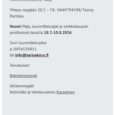
Yhteys myyjään 20.7. – 7.8. 0449794598/ Fanny
Rantala.
Huom!
Paja, suunnitteluajat ja verkkokaupan
postitukset tauolla
18
.7.-10.8.2026
Sovi suunnitteluaika:
p. 0456136811
tai
info@tarinakoru.fi
Tervetuloa!
Rekisteriseloste
Jälleenmyyjät:
Kelloliike ja Valokuvaamo
Karppinen