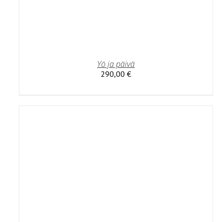
Yö ja päivä
290,00
€