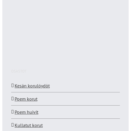
OSASTOT
Kesän korulöydöt
Poem korut
Poem huivit
Kullatut korut