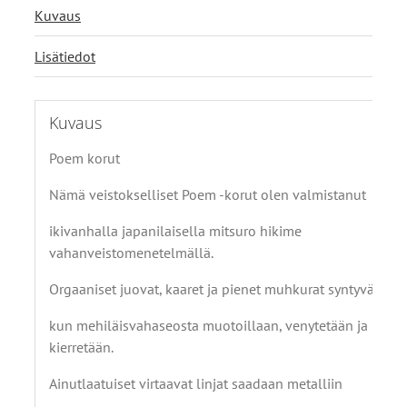
Kuvaus
Lisätiedot
Kuvaus
Poem korut
Nämä veistokselliset Poem -korut olen valmistanut
ikivanhalla japanilaisella mitsuro hikime
vahanveistomenetelmällä.
Orgaaniset juovat, kaaret ja pienet muhkurat syntyvät
kun mehiläisvahaseosta muotoillaan, venytetään ja
kierretään.
Ainutlaatuiset virtaavat linjat saadaan metalliin