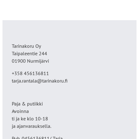
Tarinakoru Oy
Taipaleentie 244
01900 Nurmijärvi
+358 456136811
tarja.rantala@tarinakoru.fi
Paja & putiikki
Avoinna
ti ja ke klo 10-18
ja ajanvarauksella.
Puh. 0456136811/ Tarja