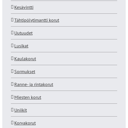
Kesävintti
Tähtipölytimantti korut
Uutuudet
Lusikat
Kaulakorut
Sormukset
Ranne- ja rintakorut
Miesten korut
Uniikit
Korvakorut