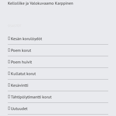
Kelloliike ja Valokuvaamo
Karppinen
OSASTOT
Kesän korulöydöt
Poem korut
Poem huivit
Kullatut korut
Kesävintti
Tähtipölytimantti korut
Uutuudet