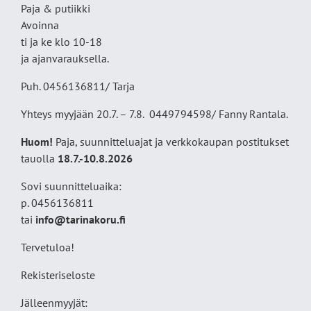
Paja & putiikki
Avoinna
ti ja ke klo 10-18
ja ajanvarauksella.
Puh. 0456136811/ Tarja
Yhteys myyjään 20.7. – 7.8. 0449794598/ Fanny Rantala.
Huom!
Paja, suunnitteluajat ja verkkokaupan postitukset
tauolla
18
.7.-10.8.2026
Sovi suunnitteluaika:
p. 0456136811
tai
info@tarinakoru.fi
Tervetuloa!
Rekisteriseloste
Jälleenmyyjät: