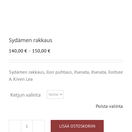
Sydämen rakkaus
Hintaluokka:
140,00
€
–
150,00
€
140,00 €
-
150,00 €
Sydämen rakkaus, ilon puhtaus, ihanata, ihanata, iloitsee
A. Kiven Lea
Ketjun valinta
Poista valinta
LISÄÄ OSTOSKORIIN
Sydämen