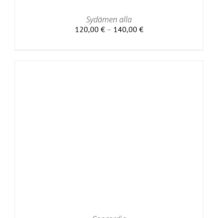
Sydämen alla
Hintaluokka:
120,00
€
–
140,00
€
120,00 €
-
140,00 €