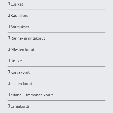
Lusikat
Kaulakorut
Sormukset
Ranne- ja rintakorut
Miesten korut
Uniikit
Korvakorut
Lasten korut
Minna L. Immonen korut
Lahjakortti