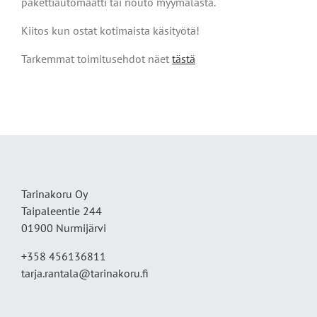
pakettiautomaatti tai nouto myymälästä.
Kiitos kun ostat kotimaista käsityötä!
Tarkemmat toimitusehdot näet
tästä
Tarinakoru Oy
Taipaleentie 244
01900 Nurmijärvi
+358 456136811
tarja.rantala@tarinakoru.fi