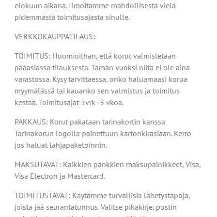
elokuun aikana. Ilmoitamme mahdollisesta vielä
pidemmästä toimitusajasta sinulle.
VERKKOKAUPPATILAUS
:
TOIMITUS: Huomioithan, että korut valmistetaan
pääasiassa tilauksesta. Tämän vuoksi niitä ei ole aina
varastossa. Kysy tarvittaessa, onko haluamaasi korua
myymälässä tai kauanko sen valmistus ja toimitus
kestää. Toimitusajat 5vrk -3 vkoa.
PAKKAUS: Korut pakataan tarinakortin kanssa
Tarinakorun logolla painettuun kartonkirasiaan. Kerro
jos haluat lahjapaketoinnin.
MAKSUTAVAT: Kaikkien pankkien maksupainikkeet, Visa,
Visa Electron ja Mastercard.
TOIMITUSTAVAT: Käytämme turvallisia lähetystapoja,
joista jää seurantatunnus. Valitse pikakirje, postin