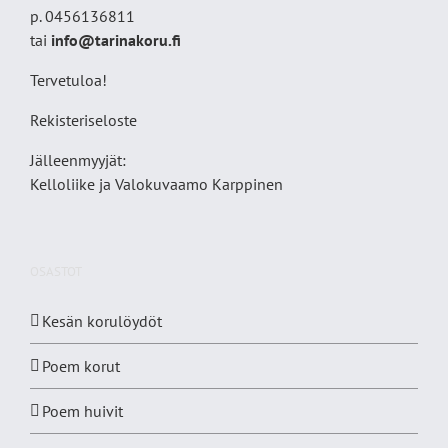
p. 0456136811
tai
info@tarinakoru.fi
Tervetuloa!
Rekisteriseloste
Jälleenmyyjät:
Kelloliike ja Valokuvaamo
Karppinen
OSASTOT
Kesän korulöydöt
Poem korut
Poem huivit