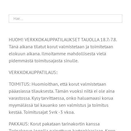
HUOM! VERKKOKAUPPATILAUKSET TAUOLLA 18.7.-7.8.
Tänä aikana tilatut korut valmistetaan ja toimitetaan
elokuun aikana. Ilmoitamme mahdollisesta vielä
pidemmästä toimitusajasta sinulle.
VERKKOKAUPPATILAUS
:
TOIMITUS: Huomioithan, että korut valmistetaan
pääasiassa tilauksesta. Tämän vuoksi niitä ei ole aina
varastossa. Kysy tarvittaessa, onko haluamaasi korua
myymälässä tai kauanko sen valmistus ja toimitus
kestää. Toimitusajat 5vrk -3 vkoa.
PAKKAUS: Korut pakataan tarinakortin kanssa
Tarinakorun logolla painettuun kartonkirasiaan. Kerro