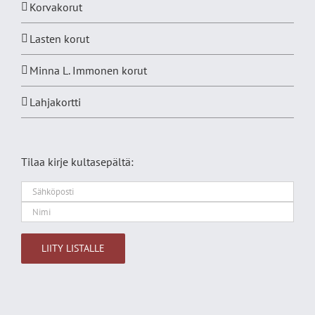
Korvakorut
Lasten korut
Minna L. Immonen korut
Lahjakortti
Tilaa kirje kultasepältä:
Alternative: