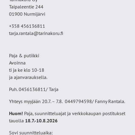
Taipaleentie 244
01900 Nurmijärvi
+358 456136811
tarja.rantala@tarinakoru.fi
Paja & putiikki
Avoinna
ti ja ke klo 10-18
ja ajanvarauksella.
Puh. 0456136811/ Tarja
Yhteys myyjään 20.7. – 7.8. 0449794598/ Fanny Rantala.
Huom!
Paja, suunnitteluajat ja verkkokaupan postitukset
tauolla
18
.7.-10.8.2026
Sovi suunnitteluaika: