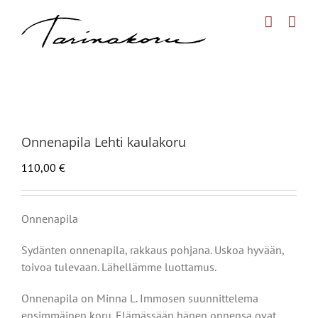
Skip
to
content
Onnenapila Lehti kaulakoru
110,00
€
Onnenapila
Sydänten onnenapila, rakkaus pohjana. Uskoa hyvään,
toivoa tulevaan. Lähellämme luottamus.
Onnenapila on Minna L. Immosen suunnittelema
ensimmäinen koru. Elämässään hänen onnensa ovat