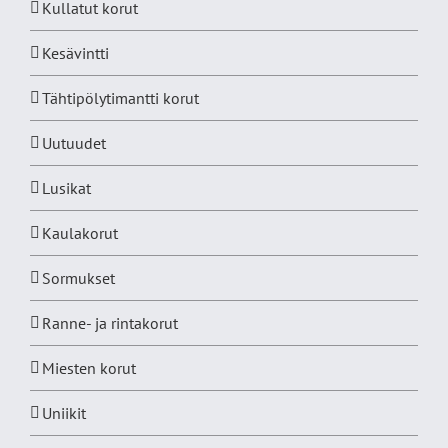
Kullatut korut
Kesävintti
Tähtipölytimantti korut
Uutuudet
Lusikat
Kaulakorut
Sormukset
Ranne- ja rintakorut
Miesten korut
Uniikit