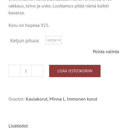
rakkaus, toivo ja usko. Luottamus pitää nämä kaikki
kasassa.
Koru on hopeaa 925.
Ketjun pituus
Poista valinta
LISÄÄ OSTOSKORIIN
Onnenapila
Lehti
kaulakoru
Alternative:
määrä
Osastot:
Kaulakorut
,
Minna L. Immonen korut
Lisätiedot