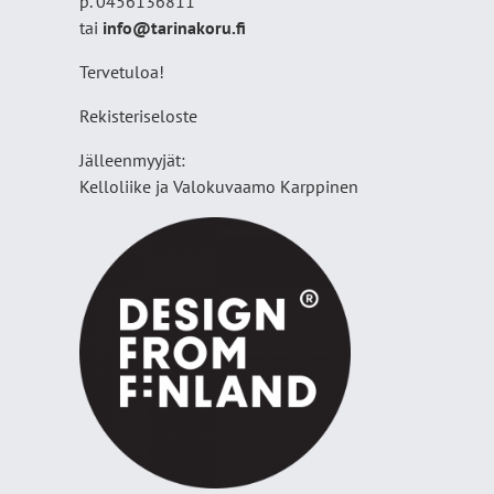
p. 0456136811
tai
info@tarinakoru.fi
Tervetuloa!
Rekisteriseloste
Jälleenmyyjät:
Kelloliike ja Valokuvaamo
Karppinen