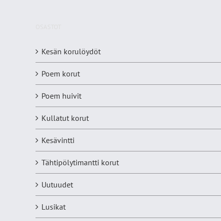
OSASTOT
Kesän korulöydöt
Poem korut
Poem huivit
Kullatut korut
Kesävintti
Tähtipölytimantti korut
Uutuudet
Lusikat