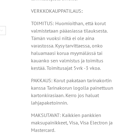
VERKKOKAUPPATILAUS
:
TOIMITUS: Huomioithan, että korut
valmistetaan pääasiassa tilauksesta.

Tämän vuoksi niitä ei ole aina
varastossa. Kysy tarvittaessa, onko
haluamaasi korua myymälässä tai
kauanko sen valmistus ja toimitus
kestää. Toimitusajat 5vrk -3 vkoa.
PAKKAUS: Korut pakataan tarinakortin
kanssa Tarinakorun logolla painettuun
kartonkirasiaan. Kerro jos haluat
lahjapaketoinnin.
MAKSUTAVAT: Kaikkien pankkien
maksupainikkeet, Visa, Visa Electron ja
Mastercard.