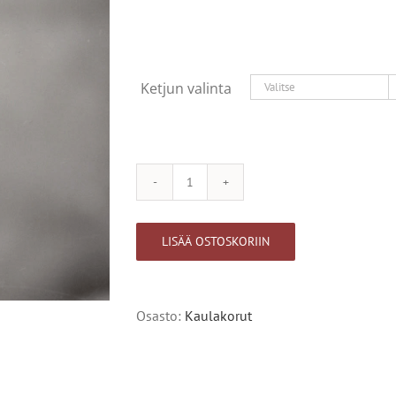
Ketjun valinta
Sydän
määrä
LISÄÄ OSTOSKORIIN
Alternative:
Osasto:
Kaulakorut