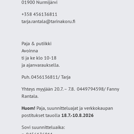
01900 Nurmijärvi
+358 456136811
tarja.rantala@tarinakoru.fi
Paja & putiikki
Avoinna
ti ja ke klo 10-18
ja ajanvarauksella.
Puh. 0456136811/ Tarja
Yhteys myyjään 20.7. – 7.8. 0449794598/ Fanny
Rantala.
Huom!
Paja, suunnitteluajat ja verkkokaupan
postitukset tauolla
18
.7.-10.8.2026
Sovi suunnitteluaika: