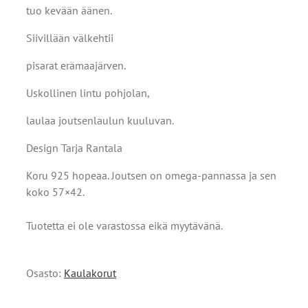
tuo kevään äänen.
Siivillään välkehtii
pisarat erämaajärven.
Uskollinen lintu pohjolan,
laulaa joutsenlaulun kuuluvan.
Design Tarja Rantala
Koru 925 hopeaa. Joutsen on omega-pannassa ja sen
koko 57×42.
Tuotetta ei ole varastossa eikä myytävänä.
Osasto:
Kaulakorut