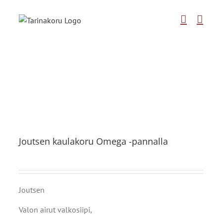
Skip
to
content
Joutsen kaulakoru Omega -pannalla
Joutsen
Valon airut valkosiipi,