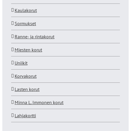
Kaulakorut
Sormukset
Ranne- ja rintakorut
Miesten korut
Uniikit
Korvakorut
Lasten korut
Minna L. Immonen korut
Lahjakortti