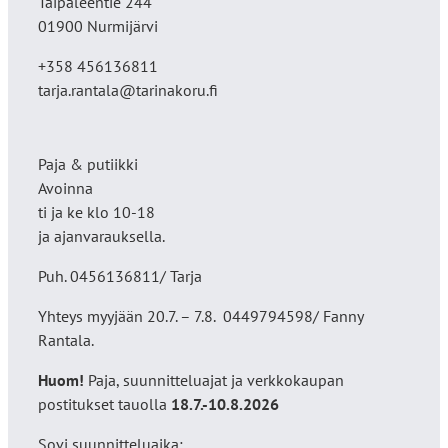
Taipaleentie 244
01900 Nurmijärvi
+358 456136811
tarja.rantala@tarinakoru.fi
Paja & putiikki
Avoinna
ti ja ke klo 10-18
ja ajanvarauksella.
Puh. 0456136811/ Tarja
Yhteys myyjään 20.7. – 7.8. 0449794598/ Fanny
Rantala.
Huom!
Paja, suunnitteluajat ja verkkokaupan
postitukset tauolla
18
.7.-10.8.2026
Sovi suunnitteluaika: