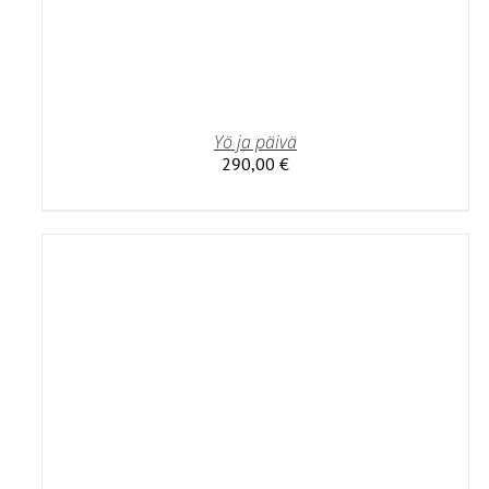
Yö ja päivä
290,00
€