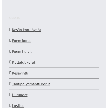
OSASTOT
Kesän korulöydöt
Poem korut
Poem huivit
Kullatut korut
Kesävintti
Tähtipölytimantti korut
Uutuudet
Lusikat