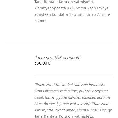
Tarja Rantala Koru on valmistettu
TEEN
kierrätyshopeasta 925. Sormuksen leveys
LA.
koristeen kohdalta 12.7mm, runko 7.4mm-
8.2mm.
Poem nro2608 peridootti
380,00
€
IIN
OT
”Poem korut tuovat kuiskauksen luonnosta.
Kuin virtaavan veden liike, puiden kiertyneet
oksat, tuulen pyörre pilvissä. Jokainen koru on
äänetön viesti, johon voit itse kirjoittaa sanat.
Toivon, että löydät oman, sinun runosi.”
Design
Tarja Rantala Koru on valmistettu