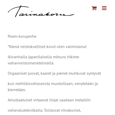
Skip
to
content
Poem koruperhe
”Nämä veistokselliset korut olen valmistanut
ikivanhalla japanilaisella mitsuro hikime
vahanveistomenetelmällä.
Orgaaniset juovat, kaaret ja pienet muhkurat syntyvät
kun mehiläisvahaseosta muotoillaan, venytetään ja
kierretään.
Ainutlaatuiset virtaavat linjat saadaan metalliin
vahavalutekniikalla. Toistuvat viivakuviot,