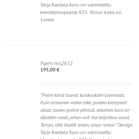
Tarja Rantala Koru on valmistettu
kierrätyshopeasta 925. Korun koko on
1omm.
Poem nro2612
195,00
€
HDOISTA
Ä
TEELLA
OT
”Poem korut tuovat kuiskauksen luonnosta.
MPI
Kuin virtaavan veden liike, puiden kiertyneet
NELMA.
oksat, tuulen pyörre pilvissä. Jokainen koru on
Ä
äänetön viesti, johon voit itse kirjoittaa sanat.
NNAT
Toivon, että löydät oman, sinun runosi.”
Design
TEEN
Tarja Rantala Koru on valmistettu
LA.