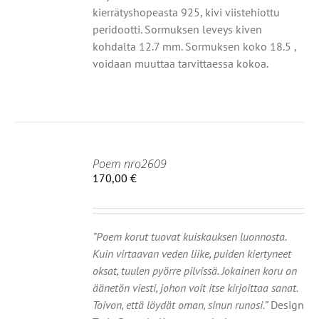
kierrätyshopeasta 925, kivi viistehiottu
peridootti. Sormuksen leveys kiven
kohdalta 12.7 mm. Sormuksen koko 18.5 ,
voidaan muuttaa tarvittaessa kokoa.
Poem nro2609
170,00
€
HDOISTA
Ä
TEELLA
OT
”Poem korut tuovat kuiskauksen luonnosta.
MPI
Kuin virtaavan veden liike, puiden kiertyneet
NELMA.
oksat, tuulen pyörre pilvissä. Jokainen koru on
äänetön viesti, johon voit itse kirjoittaa sanat.
Ä
NNAT
Toivon, että löydät oman, sinun runosi.”
Design
TEEN