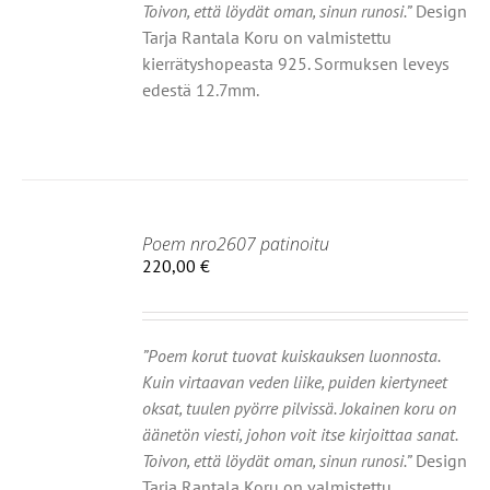
Ä
Toivon, että löydät oman, sinun runosi.”
Design
NNAT
Tarja Rantala Koru on valmistettu
TEEN
kierrätyshopeasta 925. Sormuksen leveys
LA.
edestä 12.7mm.
Poem nro2607 patinoitu
IIN
220,00
€
OT
”Poem korut tuovat kuiskauksen luonnosta.
Kuin virtaavan veden liike, puiden kiertyneet
oksat, tuulen pyörre pilvissä. Jokainen koru on
äänetön viesti, johon voit itse kirjoittaa sanat.
Toivon, että löydät oman, sinun runosi.”
Design
Tarja Rantala Koru on valmistettu