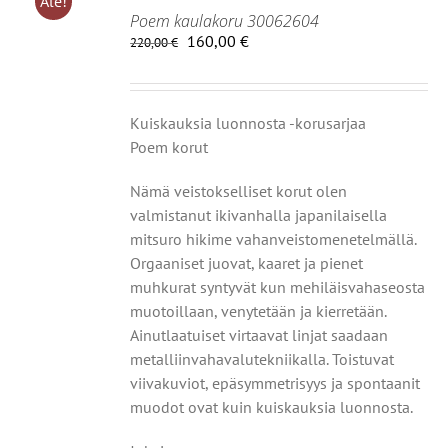
Ale!
Poem kaulakoru 30062604
Alkuperäinen
Nykyinen
160,00
€
220,00
€
hinta
hinta
IIN
oli:
on:
220,00 €.
160,00 €.
OT
Kuiskauksia luonnosta -korusarjaa
Poem korut
Nämä veistokselliset korut olen
valmistanut
ikivanhalla japanilaisella
mitsuro hikime vahanveistomenetelmällä.
Orgaaniset juovat, kaaret ja pienet
muhkurat syntyvät
kun mehiläisvahaseosta
muotoillaan, venytetään ja kierretään.
Ainutlaatuiset virtaavat linjat saadaan
metalliin
vahavalutekniikalla. Toistuvat
viivakuviot, epäsymmetrisyys
ja spontaanit
muodot ovat kuin kuiskauksia luonnosta.