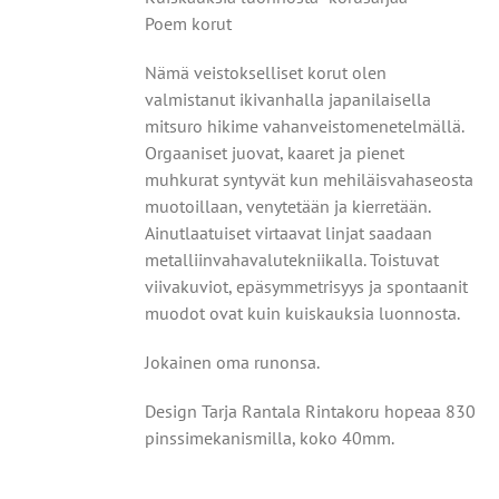
Poem korut
Nämä veistokselliset korut olen
valmistanut
ikivanhalla japanilaisella
mitsuro hikime vahanveistomenetelmällä.
Orgaaniset juovat, kaaret ja pienet
muhkurat syntyvät
kun mehiläisvahaseosta
muotoillaan, venytetään ja kierretään.
Ainutlaatuiset virtaavat linjat saadaan
metalliin
vahavalutekniikalla. Toistuvat
viivakuviot, epäsymmetrisyys
ja spontaanit
muodot ovat kuin kuiskauksia luonnosta.
Jokainen oma runonsa.
Design Tarja Rantala Rintakoru hopeaa 830
pinssimekanismilla, koko 40mm.