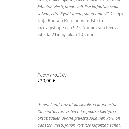
NELMA.
äänetön viesti, johon voit itse kirjoittaa sanat.
Ä
Toivon, että löydät oman, sinun runosi.”
Design
NNAT
Tarja Rantala Koru on valmistettu
TEEN
kierrätyshopeasta 925. Sormuksen leveys
LA.
edestä 21mm, takaa 10,2mm.
Poem nro2607
220,00
€
HDOISTA
Ä
TEELLA
OT
”Poem korut tuovat kuiskauksen luonnosta.
Kuin virtaavan veden liike, puiden kiertyneet
MPI
oksat, tuulen pyörre pilvissä. Jokainen koru on
NELMA.
äänetön viesti, johon voit itse kirjoittaa sanat.