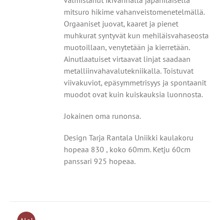
valmistanut
ikivanhalla japanilaisella
mitsuro hikime vahanveistomenetelmällä.
Orgaaniset juovat, kaaret ja pienet
muhkurat syntyvät
kun mehiläisvahaseosta
muotoillaan, venytetään ja kierretään.
Ainutlaatuiset virtaavat linjat saadaan
metalliin
vahavalutekniikalla. Toistuvat
viivakuviot, epäsymmetrisyys
ja spontaanit
muodot ovat kuin kuiskauksia luonnosta.
Jokainen oma runonsa.
Design Tarja Rantala Uniikki kaulakoru
hopeaa 830 , koko 60mm. Ketju 60cm
panssari 925 hopeaa.