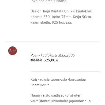
Jokainen oma runonsa.
Design Tarja Rantala Uniikki kaulakoru
hopeaa 830 , koko 35mm. Ketju 50cm
käärmeketju, 925 hopeaa.
Ale!
Poem kaulakoru 30062605
Alkuperäinen
Nykyinen
325,00
€
390,00
€
hinta
hinta
IIN
oli:
on:
390,00 €.
325,00 €.
OT
Kuiskauksia luonnosta -korusarjaa
Poem korut
Nämä veistokselliset korut olen
valmistanut
ikivanhalla japanilaisella