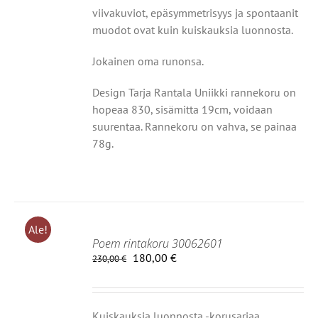
viivakuviot, epäsymmetrisyys
ja spontaanit
muodot ovat kuin kuiskauksia luonnosta.
Jokainen oma runonsa.
Design Tarja Rantala Uniikki rannekoru on
hopeaa 830, sisämitta 19cm, voidaan
suurentaa. Rannekoru on vahva, se painaa
78g.
Ale!
Poem rintakoru 30062601
Alkuperäinen
Nykyinen
180,00
€
230,00
€
hinta
hinta
IIN
oli:
on:
230,00 €.
180,00 €.
OT
Kuiskauksia luonnosta -korusarjaa