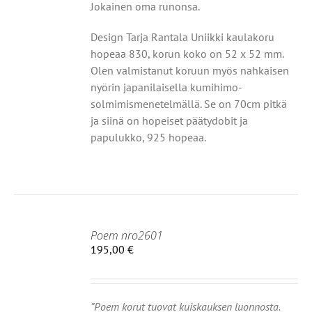
Jokainen oma runonsa.
Design Tarja Rantala Uniikki kaulakoru
hopeaa 830, korun koko on 52 x 52 mm.
Olen valmistanut koruun myös nahkaisen
nyörin japanilaisella kumihimo-
solmimismenetelmällä. Se on 70cm pitkä
ja siinä on hopeiset päätydobit ja
papulukko, 925 hopeaa.
Poem nro2601
HDOISTA
195,00
€
Ä
TEELLA
OT
MPI
”Poem korut tuovat kuiskauksen luonnosta.