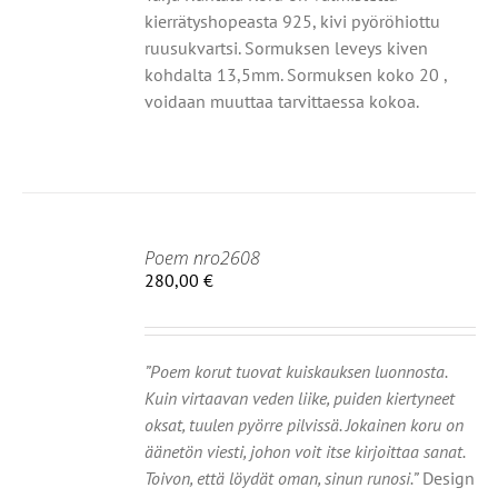
kierrätyshopeasta 925, kivi pyöröhiottu
ruusukvartsi. Sormuksen leveys kiven
kohdalta 13,5mm. Sormuksen koko 20 ,
voidaan muuttaa tarvittaessa kokoa.
Poem nro2608
280,00
€
HDOISTA
Ä
TEELLA
OT
”Poem korut tuovat kuiskauksen luonnosta.
Kuin virtaavan veden liike, puiden kiertyneet
MPI
oksat, tuulen pyörre pilvissä. Jokainen koru on
NELMA.
äänetön viesti, johon voit itse kirjoittaa sanat.
Ä
Toivon, että löydät oman, sinun runosi.”
Design
NNAT