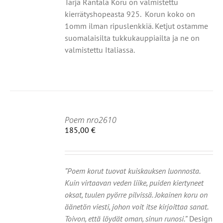
Tarja Rantala Koru on valmistettu
LA.
kierrätyshopeasta 925. Korun koko on
1omm ilman ripuslenkkiä. Ketjut ostamme
suomalaisilta tukkukauppiailta ja ne on
valmistettu Italiassa.
Poem nro2610
IIN
185,00
€
OT
”Poem korut tuovat kuiskauksen luonnosta.
Kuin virtaavan veden liike, puiden kiertyneet
oksat, tuulen pyörre pilvissä. Jokainen koru on
äänetön viesti, johon voit itse kirjoittaa sanat.
Toivon, että löydät oman, sinun runosi.”
Design