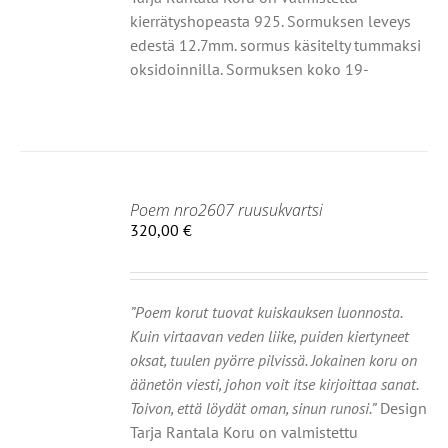
kierrätyshopeasta 925. Sormuksen leveys
edestä 12.7mm. sormus käsitelty tummaksi
oksidoinnilla. Sormuksen koko 19-
Poem nro2607 ruusukvartsi
IIN
320,00
€
OT
”Poem korut tuovat kuiskauksen luonnosta.
Kuin virtaavan veden liike, puiden kiertyneet
oksat, tuulen pyörre pilvissä. Jokainen koru on
äänetön viesti, johon voit itse kirjoittaa sanat.
Toivon, että löydät oman, sinun runosi.”
Design
Tarja Rantala Koru on valmistettu