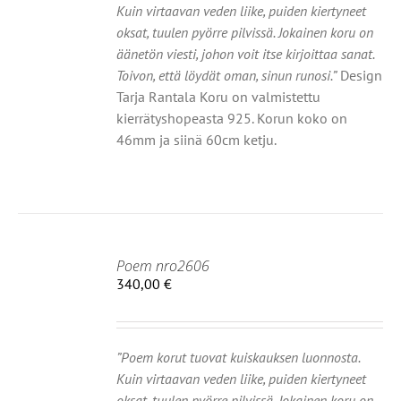
Kuin virtaavan veden liike, puiden kiertyneet
oksat, tuulen pyörre pilvissä. Jokainen koru on
äänetön viesti, johon voit itse kirjoittaa sanat.
Toivon, että löydät oman, sinun runosi.”
Design
Tarja Rantala Koru on valmistettu
kierrätyshopeasta 925. Korun koko on
46mm ja siinä 60cm ketju.
Poem nro2606
340,00
€
HDOISTA
Ä
TEELLA
OT
”Poem korut tuovat kuiskauksen luonnosta.
Kuin virtaavan veden liike, puiden kiertyneet
MPI
oksat, tuulen pyörre pilvissä. Jokainen koru on