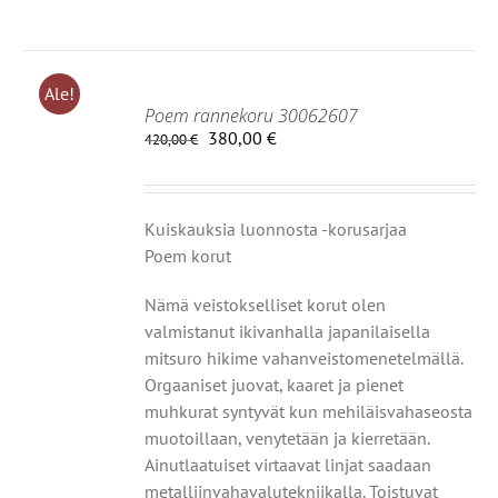
Ale!
Poem rannekoru 30062607
Alkuperäinen
Nykyinen
IIN
380,00
€
420,00
€
hinta
hinta
OT
oli:
on:
420,00 €.
380,00 €.
Kuiskauksia luonnosta -korusarjaa
Poem korut
Nämä veistokselliset korut olen
valmistanut
ikivanhalla japanilaisella
mitsuro hikime vahanveistomenetelmällä.
Orgaaniset juovat, kaaret ja pienet
muhkurat syntyvät
kun mehiläisvahaseosta
muotoillaan, venytetään ja kierretään.
Ainutlaatuiset virtaavat linjat saadaan
metalliin
vahavalutekniikalla. Toistuvat