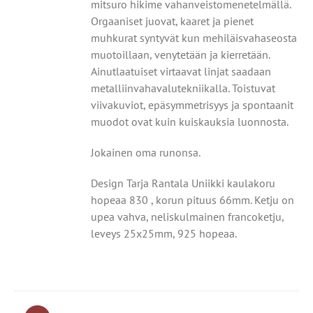
mitsuro hikime vahanveistomenetelmällä.
Orgaaniset juovat, kaaret ja pienet
muhkurat syntyvät
kun mehiläisvahaseosta
muotoillaan, venytetään ja kierretään.
Ainutlaatuiset virtaavat linjat saadaan
metalliin
vahavalutekniikalla. Toistuvat
viivakuviot, epäsymmetrisyys
ja spontaanit
muodot ovat kuin kuiskauksia luonnosta.
Jokainen oma runonsa.
Design Tarja Rantala Uniikki kaulakoru
hopeaa 830 , korun pituus 66mm. Ketju on
upea vahva, neliskulmainen francoketju,
leveys 25x25mm, 925 hopeaa.