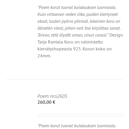
TEELLA
OT
”Poem korut tuovat kuiskauksen luonnosta.
Kuin virtaavan veden liike, puiden kiertyneet
MPI
oksat, tuulen pyörre pilvissä. Jokainen koru on
NELMA.
äänetön viesti, johon voit itse kirjoittaa sanat.
Ä
Toivon, että löydät oman, sinun runosi.”
Design
NNAT
Tarja Rantala Koru on valmistettu
TEEN
kierrätyshopeasta 925. Korun koko on
LA.
24mm.
Poem nro2605
260,00
€
IIN
OT
”Poem korut tuovat kuiskauksen luonnosta.