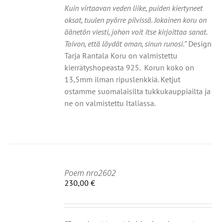
NELMA.
Kuin virtaavan veden liike, puiden kiertyneet
oksat, tuulen pyörre pilvissä. Jokainen koru on
Ä
äänetön viesti, johon voit itse kirjoittaa sanat.
NNAT
TEEN
Toivon, että löydät oman, sinun runosi.”
Design
LA.
Tarja Rantala Koru on valmistettu
kierrätyshopeasta 925. Korun koko on
13,5mm ilman ripuslenkkiä. Ketjut
ostamme suomalaisilta tukkukauppiailta ja
ne on valmistettu Italiassa.
Poem nro2602
IIN
230,00
€
OT