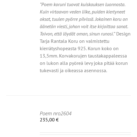
”Poem koruni tuovat kuiskauksen luonnosta.
Kuin virtaavan veden liike, puiden kiertyneet
oksat, tuulen pyörre pilvissä. Jokainen koru on
äänetön viesti, johon voit itse kirjoittaa sanat.
Toivon, että löydät oman, sinun runosi.”
Design
Tarja Rantala Koru on valmistettu
kierrätyshopeasta 925. Korun koko on
13,5mm. Korvakorujen taustakappaleessa
on lukon alla pyöreä levy joka pitää korun
tukevasti ja oikeassa asennossa.
Poem nro2604
235,00
€
HDOISTA
Ä