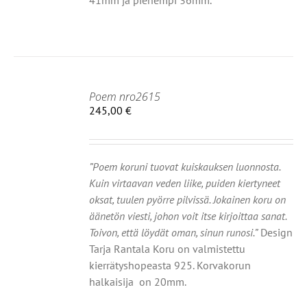
41mm ja pienempi 36mm.
Poem nro2615
IIN
245,00
€
OT
”Poem koruni tuovat kuiskauksen luonnosta.
Kuin virtaavan veden liike, puiden kiertyneet
oksat, tuulen pyörre pilvissä. Jokainen koru on
äänetön viesti, johon voit itse kirjoittaa sanat.
Toivon, että löydät oman, sinun runosi.”
Design
Tarja Rantala Koru on valmistettu
kierrätyshopeasta 925. Korvakorun
halkaisija on 20mm.