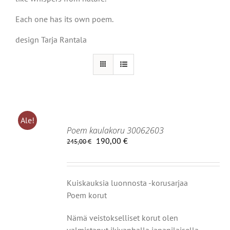
Each one has its own poem.
design Tarja Rantala
Ale!
Poem kaulakoru 30062603
Alkuperäinen
Nykyinen
190,00
€
245,00
€
hinta
hinta
IIN
oli:
on:
245,00 €.
190,00 €.
OT
Kuiskauksia luonnosta -korusarjaa
Poem korut
Nämä veistokselliset korut olen