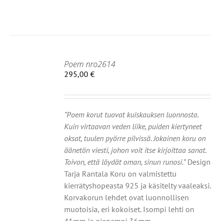
Poem nro2614
295,00
€
IIN
OT
”Poem korut tuovat kuiskauksen luonnosta.
Kuin virtaavan veden liike, puiden kiertyneet
oksat, tuulen pyörre pilvissä. Jokainen koru on
äänetön viesti, johon voit itse kirjoittaa sanat.
Toivon, että löydät oman, sinun runosi.”
Design
Tarja Rantala Koru on valmistettu
kierrätyshopeasta 925 ja käsitelty vaaleaksi.
Korvakorun lehdet ovat luonnollisen
muotoisia, eri kokoiset. Isompi lehti on