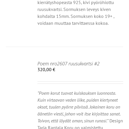
kierrätyshopeasta 925, kivi pyöröhiottu
ruusukvartsi. Sormuksen leveys kiven
kohdalta 15mm. Sormuksen koko 19+ ,
voidaan muuttaa tarvittaessa kokoa.
Poem nro2607 ruusukvartsi #2
320,00
€
IIN
OT
”Poem korut tuovat kuiskauksen luonnosta.
Kuin virtaavan veden liike, puiden kiertyneet
oksat, tuulen pyörre pilvissä. Jokainen koru on
äänetön viesti, johon voit itse kirjoittaa sanat.
Toivon, että löydät oman, sinun runosi.”
Design
Tarja Rantala Koru on valmistettu