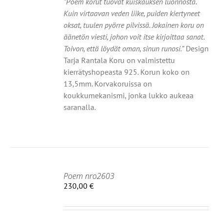
”Poem korut tuovat kuiskauksen luonnosta.
Kuin virtaavan veden liike, puiden kiertyneet
oksat, tuulen pyörre pilvissä. Jokainen koru on
äänetön viesti, johon voit itse kirjoittaa sanat.
Toivon, että löydät oman, sinun runosi.”
Design
Tarja Rantala Koru on valmistettu
kierrätyshopeasta 925. Korun koko on
13,5mm. Korvakoruissa on
koukkumekanismi, jonka lukko aukeaa
saranalla.
Poem nro2603
IIN
230,00
€
OT