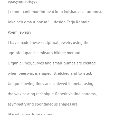
epäsymmetrisyys
ja spontaanit muodot ovat kuin kuiskauksia luonnosta.
Jokainen oma runonsa.”
design Tarja Rantala
Poem jewelry
I have made these sculptural jewelry using the
age-old Japanese mitsuro hikime method.
Organic lines, curves and small bumps are created
when beeswax is shaped, stretched and twisted.
Unique flowing lines are achieved in metal using
the wax casting technique. Repetitive line patterns,
asymmetry and spontaneous shapes are
like whispers from nature.