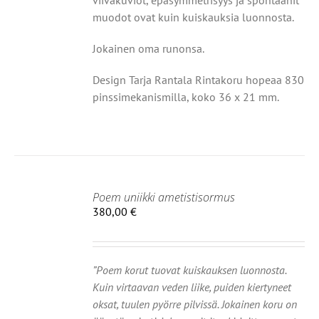
viivakuviot, epäsymmetrisyys
ja spontaanit
muodot ovat kuin kuiskauksia luonnosta.
Jokainen oma runonsa.
Design Tarja Rantala Rintakoru hopeaa 830
pinssimekanismilla, koko 36 x 21 mm.
Poem uniikki ametistisormus
IIN
380,00
€
OT
”Poem korut tuovat kuiskauksen luonnosta.
Kuin virtaavan veden liike, puiden kiertyneet
oksat, tuulen pyörre pilvissä. Jokainen koru on