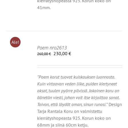
kierrätyshopeasta 925. Korun koko on
41mm.
Ale!
Poem nro2613
Alkuperäinen
Nykyinen
230,00
€
260,00
€
IIN
hinta
hinta
oli:
on:
OT
260,00 €.
230,00 €.
”Poem korut tuovat kuiskauksen luonnosta.
Kuin virtaavan veden liike, puiden kiertyneet
oksat, tuulen pyörre pilvissä. Jokainen koru on
äänetön viesti, johon voit itse kirjoittaa sanat.
Toivon, että löydät oman, sinun runosi.”
Design
Tarja Rantala Koru on valmistettu
kierrätyshopeasta 925. Korun koko on
68mm ja siinä 60cm ketju.