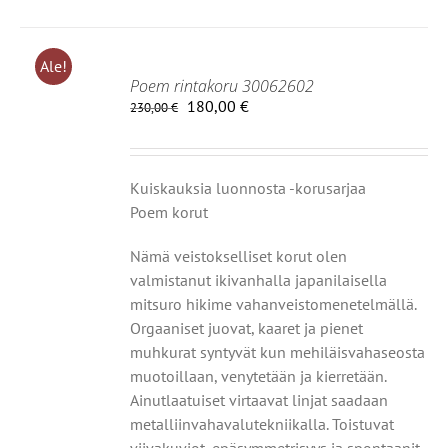
Ale!
Poem rintakoru 30062602
Alkuperäinen
Nykyinen
180,00
€
230,00
€
hinta
hinta
IIN
oli:
on:
230,00 €.
180,00 €.
OT
Kuiskauksia luonnosta -korusarjaa
Poem korut
Nämä veistokselliset korut olen
valmistanut
ikivanhalla japanilaisella
mitsuro hikime vahanveistomenetelmällä.
Orgaaniset juovat, kaaret ja pienet
muhkurat syntyvät
kun mehiläisvahaseosta
muotoillaan, venytetään ja kierretään.
Ainutlaatuiset virtaavat linjat saadaan
metalliin
vahavalutekniikalla. Toistuvat