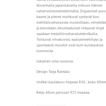
ikivanhalla japanilaisella mitsuro hikime
vahanveistomenetelmällä.
Orgaaniset juov
kaaret ja pienet muhkurat syntyvät
kun
mehiläisvahaseosta muotoillaan, venytetä
ja kierretään.
Ainutlaatuiset virtaavat linjat
saadaan metalliin
vahavalutekniikalla.
Toistuvat viivakuviot, epäsymmetrisyys
ja
spontaanit muodot ovat kuin kuiskauksia
luonnosta.
Jokainen oma runonsa.
Design Tarja Rantala
Uniikki kaulakoru hopeaa 830 , koko 60m
Ketju 60cm panssari 925 hopeaa.