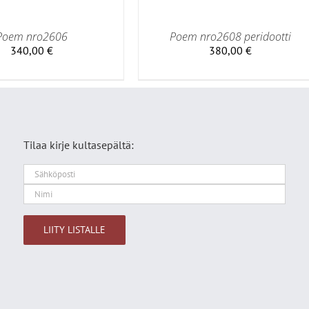
Poem nro2606
Poem nro2608 peridootti
340,00
€
380,00
€
Tilaa kirje kultasepältä:
Alternative: