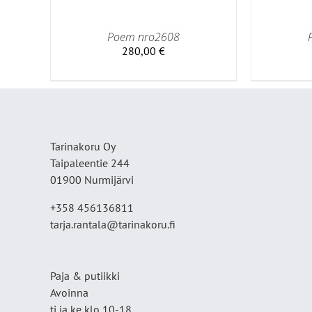
Poem nro2608
280,00
€
Tarinakoru Oy
Taipaleentie 244
01900 Nurmijärvi
+358 456136811
tarja.rantala@tarinakoru.fi
Paja & putiikki
Avoinna
ti ja ke klo 10-18