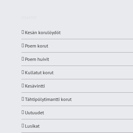
OSASTOT
Kesän korulöydöt
Poem korut
Poem huivit
Kullatut korut
Kesävintti
Tähtipölytimantti korut
Uutuudet
Lusikat