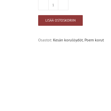
Poem
Alternative:
kaulakoru
30062603
LISÄÄ OSTOSKORIIN
määrä
Osastot:
Kesän korulöydöt
,
Poem korut