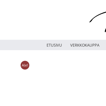
Skip
to
content
ETUSIVU
VERKKOKAUPPA
Ale!