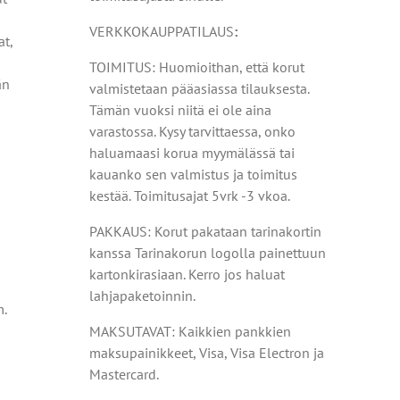
VERKKOKAUPPATILAUS
:
at,
TOIMITUS: Huomioithan, että korut
än
valmistetaan pääasiassa tilauksesta.
Tämän vuoksi niitä ei ole aina
varastossa. Kysy tarvittaessa, onko
haluamaasi korua myymälässä tai
kauanko sen valmistus ja toimitus
kestää. Toimitusajat 5vrk -3 vkoa.
PAKKAUS: Korut pakataan tarinakortin
kanssa Tarinakorun logolla painettuun
kartonkirasiaan. Kerro jos haluat
lahjapaketoinnin.
m.
MAKSUTAVAT: Kaikkien pankkien
maksupainikkeet, Visa, Visa Electron ja
Mastercard.