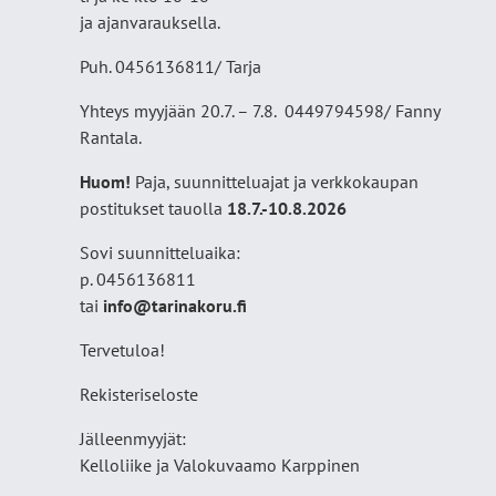
ja ajanvarauksella.
Puh. 0456136811/ Tarja
Yhteys myyjään 20.7. – 7.8. 0449794598/ Fanny
Rantala.
Huom!
Paja, suunnitteluajat ja verkkokaupan
postitukset tauolla
18
.7.-10.8.2026
Sovi suunnitteluaika:
p. 0456136811
tai
info@tarinakoru.fi
Tervetuloa!
Rekisteriseloste
Jälleenmyyjät:
Kelloliike ja Valokuvaamo
Karppinen