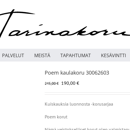
PALVELUT
MEISTÄ
TAPAHTUMAT
KESÄVINTTI
Poem kaulakoru 30062603
Alkuperäinen
Nykyinen
190,00
€
245,00
€
hinta
hinta
oli:
on:
245,00 €.
190,00 €.
Kuiskauksia luonnosta -korusarjaa
Poem korut
Nämä veistokselliset korut olen valmistan