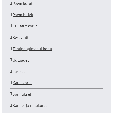
Poem korut
Poem huivit
Kullatut korut
Kesävintti
Tähtipölytimantti korut
Uutuudet
Lusikat
Kaulakorut
Sormukset
Ranne- ja rintakorut