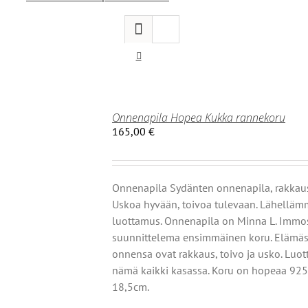
Onnenapila Hopea Kukka rannekoru
165,00
€
Onnenapila Sydänten onnenapila, rakkau
Uskoa hyvään, toivoa tulevaan. Lähellä
luottamus. Onnenapila on Minna L. Immo
suunnittelema ensimmäinen koru. Elämä
onnensa ovat rakkaus, toivo ja usko. Luo
nämä kaikki kasassa. Koru on hopeaa 925.
IN
18,5cm.