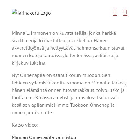
Skip
to
content
Minna L. Immonen on kuvataiteilija, jonka herkkä
siveltimenjälki ihastuttaa ja koskettaa. Hänen
akvarellityönsä ja hellyyttävät hahmonsa kaunistavat
monien koteja tauluissa, kalentereissa, astioissa ja
kirjakuvituksina.
Nyt Onnenapila on saanut korun muodon. Sen
lehteen sydämistä koottu sanoma on Minnalle tärkeä,
hänen elämänsä onnen tuovat rakkaus, toivo, usko ja
luottamus. Kukissa ametisti ja ruusukvartsi tuovat
kesäisen apilan mieliimme. Tuokoon Onnenapila
onnea juuri sinulle.
Katso video:
Minnan Onnenapila valmistuu