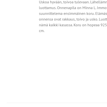
Uskoa hyvään, toivoa tulevaan. Lähellä
luottamus. Onnenapila on Minna L. Immo
suunnittelema ensimmäinen koru. Elämä
onnensa ovat rakkaus, toivo ja usko. Luo
nämä kaikki kasassa. Koru on hopeaa 925
IN
cm.
T