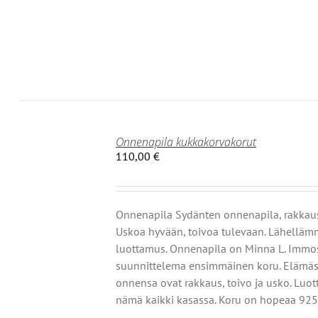
TEEN
LA.
Onnenapila kukkakorvakorut
110,00
€
Onnenapila Sydänten onnenapila, rakkau
Uskoa hyvään, toivoa tulevaan. Lähellä
luottamus. Onnenapila on Minna L. Immo
suunnittelema ensimmäinen koru. Elämä
onnensa ovat rakkaus, toivo ja usko. Luo
nämä kaikki kasassa. Koru on hopeaa 925
IN