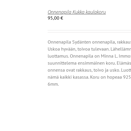
Onnenapila Kukka kaulakoru
95,00
€
Onnenapila Sydänten onnenapila, rakkau
Uskoa hyvään, toivoa tulevaan. Lähellä
luottamus. Onnenapila on Minna L. Immo
suunnittelema ensimmäinen koru. Elämä
onnensa ovat rakkaus, toivo ja usko. Luo
nämä kaikki kasassa. Koru on hopeaa 925
OISTA
6mm.
TEELLA
T
MPI
NELMA.
Ä
NNAT