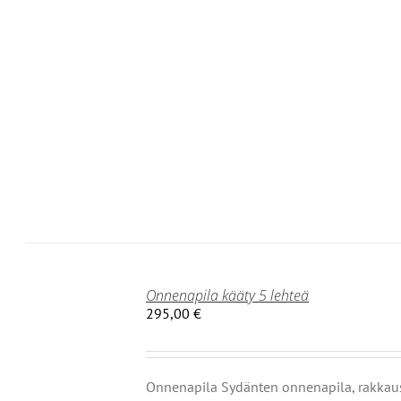
T
Onnenapila kääty 5 lehteä
295,00
€
Onnenapila Sydänten onnenapila, rakkau