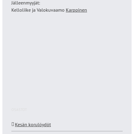
Jälleenmyyjät:
Kelloliike ja Valokuvaamo
Karppinen
OSASTOT
Kesän korulöydöt