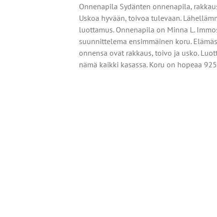
Onnenapila Sydänten onnenapila, rakkau
Uskoa hyvään, toivoa tulevaan. Lähellä
luottamus. Onnenapila on Minna L. Immo
suunnittelema ensimmäinen koru. Elämä
onnensa ovat rakkaus, toivo ja usko. Luo
nämä kaikki kasassa. Koru on hopeaa 925
OISTA
TEELLA
T
MPI
NELMA.
Ä
NNAT
TEEN
LA.