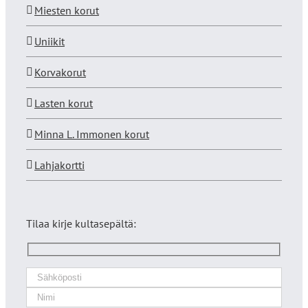
Miesten korut
Uniikit
Korvakorut
Lasten korut
Minna L. Immonen korut
Lahjakortti
Tilaa kirje kultasepältä: