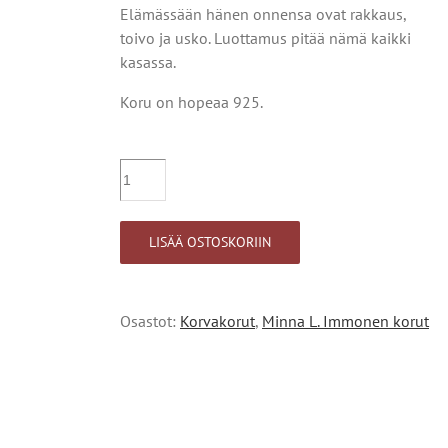
Elämässään hänen onnensa ovat rakkaus,
toivo ja usko. Luottamus pitää nämä kaikki
kasassa.
Koru on hopeaa 925.
Onnenapila
kukkakorvakorut
määrä
LISÄÄ OSTOSKORIIN
Osastot:
Korvakorut
,
Minna L. Immonen korut