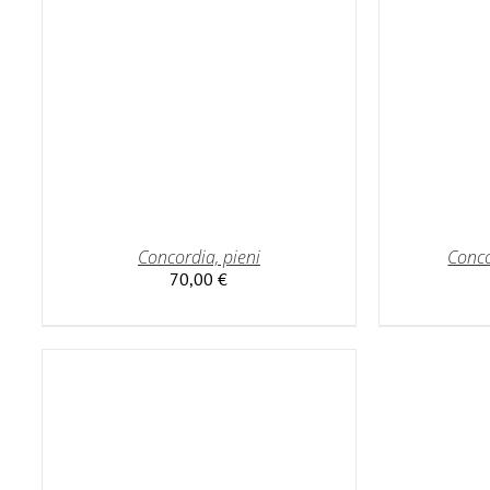
Concordia, pieni
Conco
70,00
€