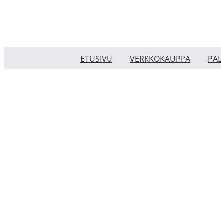
Skip
to
content
ETUSIVU
VERKKOKAUPPA
PA