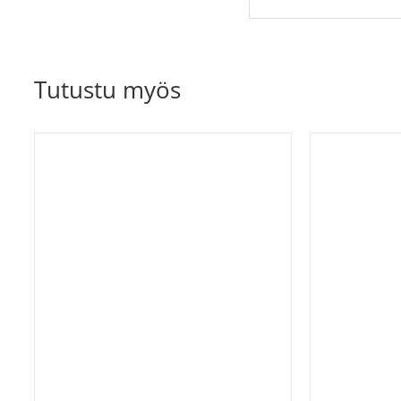
Tutustu myös
T
LISÄÄ OSTOSKORIIN
/
LISÄTIEDOT