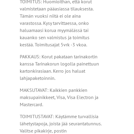
TOIMITUS: Huomioithan, että korut
valmistetaan pääasiassa tilauksesta.
Tämän vuoksi niitä ei ole aina
varastossa. Kysy tarvittaessa, onko
haluamaasi korua myymälässä tai
kauanko sen valmistus ja toimitus
kestää. Toimitusajat 5vrk -3 vkoa.
PAKKAUS: Korut pakataan tarinakortin
kanssa Tarinakorun logolla painettuun
kartonkirasiaan. Kerro jos haluat
lahjapaketoinnin.
MAKSUTAVAT: Kaikkien pankkien
maksupainikkeet, Visa, Visa Electron ja
Mastercard.
TOIMITUSTAVAT: Käytämme turvallisia
lähetystapoja, joista jää seurantatunnus.
Valitse pikakirje, postin