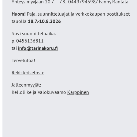
Yhteys myyjään 20.7. – 7.8. 0449794598/ Fanny Rantala.
Huom!
Paja, suunnitteluajat ja verkkokaupan postitukset
tauolla
18
.7.-10.8.2026
Sovi suunnitteluaika:
p. 0456136811
tai
info@tarinakoru.fi
Tervetuloa!
Rekisteriseloste
Jälleenmyyjät:
Kelloliike ja Valokuvaamo
Karppinen