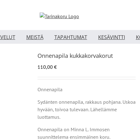
LVELUT
MEISTÄ
TAPAHTUMAT
KESÄVINTTI
K
Onnenapila kukkakorvakorut
110,00
€
Onnenapila
Sydänten onnenapila, rakkaus pohjana. Uskoa
hyvään, toivoa tulevaan. Lähellämme
luottamus.
Onnenapila on Minna L. Immosen
suunnittelema ensimmäinen koru.