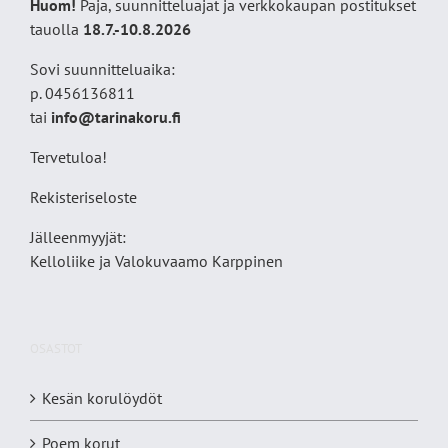
Huom!
Paja, suunnitteluajat ja verkkokaupan postitukset
tauolla
18
.7.-10.8.2026
Sovi suunnitteluaika:
p. 0456136811
tai
info@tarinakoru.fi
Tervetuloa!
Rekisteriseloste
Jälleenmyyjät:
Kelloliike ja Valokuvaamo
Karppinen
OSASTOT
Kesän korulöydöt
Poem korut