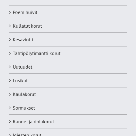
Poem huivit
Kullatut korut
Kesävintti
Tähtipölytimantti korut
Uutuudet
Lusikat
Kaulakorut
Sormukset
Ranne- ja rintakorut
Miesten korut