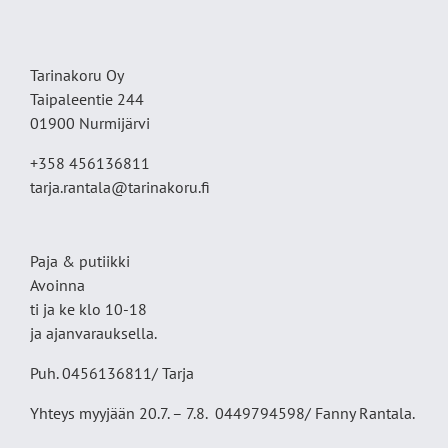
Tarinakoru Oy
Taipaleentie 244
01900 Nurmijärvi
+358 456136811
tarja.rantala@tarinakoru.fi
Paja & putiikki
Avoinna
ti ja ke klo 10-18
ja ajanvarauksella.
Puh. 0456136811/ Tarja
Yhteys myyjään 20.7. – 7.8. 0449794598/ Fanny Rantala.