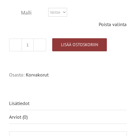
Malli
Poista valinta
LISÄÄ OSTOSKORIIN
Suopursu
korvakorut
määrä
Alternative:
Osasto:
Korvakorut
Lisätiedot
Arviot (0)