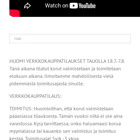
Lempikorut
HUOM! VERKKOKAUPPATILAUKSET TAUOLLA 18.7.-7.8.
Tänä aikana tilatut korut valmistetaan ja toimitetaan
elokuun aikana. Ilmoitamme mahdollisesta vielä
pidemmästä toimitusajasta sinulle.
VERKKOKAUPPATILAUS
:
TOIMITUS: Huomioithan, että korut valmistetaan
pääasiassa tilauksesta. Tämän vuoksi niitä ei ole aina
varastossa. Kysy tarvittaessa, onko haluamaasi korua
myymälässä tai kauanko sen valmistus ja toimitus
kestää. Toimitusajat 5vrk -3 vkoa.