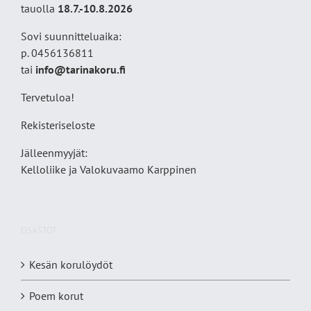
tauolla
18
.7.-10.8.2026
Sovi suunnitteluaika:
p. 0456136811
tai
info@tarinakoru.fi
Tervetuloa!
Rekisteriseloste
Jälleenmyyjät:
Kelloliike ja Valokuvaamo
Karppinen
OSASTOT
Kesän korulöydöt
Poem korut