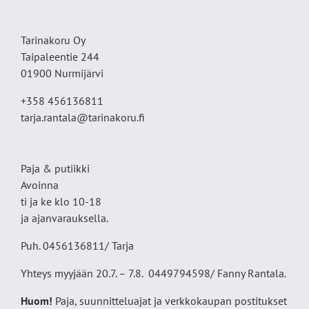
Tarinakoru Oy
Taipaleentie 244
01900 Nurmijärvi
+358 456136811
tarja.rantala@tarinakoru.fi
Paja & putiikki
Avoinna
ti ja ke klo 10-18
ja ajanvarauksella.
Puh. 0456136811/ Tarja
Yhteys myyjään 20.7. – 7.8. 0449794598/ Fanny Rantala.
Huom!
Paja, suunnitteluajat ja verkkokaupan postitukset