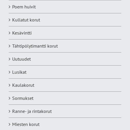
Poem huivit
Kullatut korut
Kesävintti
Tähtipölytimantti korut
Uutuudet
Lusikat
Kaulakorut
Sormukset
Ranne- ja rintakorut
Miesten korut