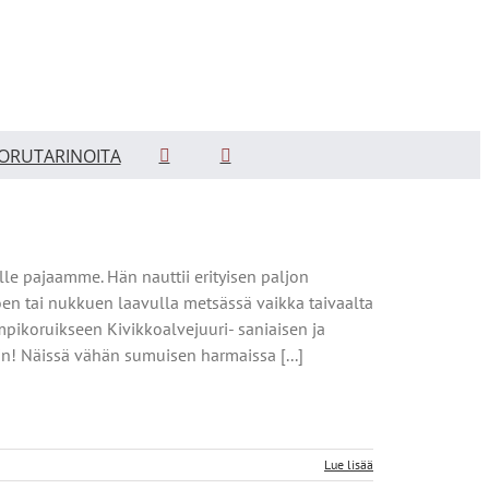
ORUTARINOITA
le pajaamme. Hän nauttii erityisen paljon
oen tai nukkuen laavulla metsässä vaikka taivaalta
lempikoruikseen Kivikkoalvejuuri- saniaisen ja
in! Näissä vähän sumuisen harmaissa [...]
Lue lisää