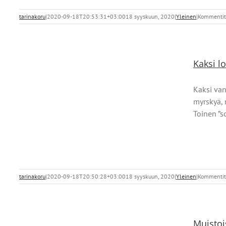
tarinakoru
|
2020-09-18T20:53:31+03:00
18 syyskuun, 2020
|
Yleinen
|
Kommentit 
Kaksi l
Kaksi van
myrskyä, 
Toinen ”s
tarinakoru
|
2020-09-18T20:50:28+03:00
18 syyskuun, 2020
|
Yleinen
|
Kommentit 
Muistoi