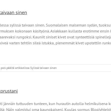
 taivaan sinen
lessa sylissä taivaan sinen. Suomalaisen maiseman sydän, tuoksus
ormuksen kokonaan käsityönä. Asiakkaan kullasta erotimme ensin 
arevaksi rungoksi. Kauniit siniset kivet ovat synteettisiä spinellej
iveä varten tehtiin sileä istukka, pienemmät kivet upotettiin runk
pois päältä
artikkelissa Sylissä taivaan sinen
korustani
ti jännän tuttuuden tunteen, kun hurautin autolla helmikuisena 
ältä: Näin valmistui oma kaunokaiseni, Kuulas sormus Blogiyhteis