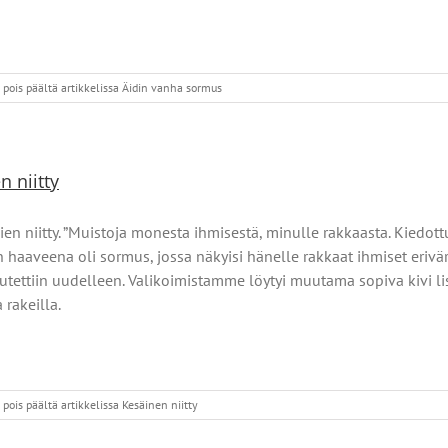
pois päältä
artikkelissa Äidin vanha sormus
n niitty
en niitty. ”Muistoja monesta ihmisestä, minulle rakkaasta. Kiedo
 haaveena oli sormus, jossa näkyisi hänelle rakkaat ihmiset eriväri
stutettiin uudelleen. Valikoimistamme löytyi muutama sopiva kivi l
a rakeilla.
pois päältä
artikkelissa Kesäinen niitty