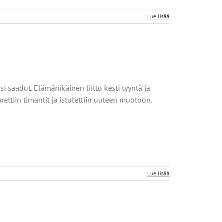
Lue lisää
 saadut. Elämänikäinen liitto kesti tyyntä ja
ettiin timantit ja istutettiin uuteen muotoon.
Lue lisää