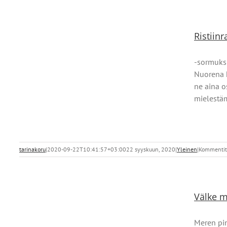
Ristiinr
-sormuksi
Nuorena h
ne aina o
mielestäm
tarinakoru
|
2020-09-22T10:41:57+03:00
22 syyskuun, 2020
|
Yleinen
|
Kommentit 
Välke 
Meren pin