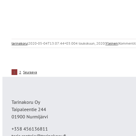
tarinakoru
|
2020-05-04T13:07:44+03:00
4 toukokuun, 2020
|
Yleinen
|
Kommentit 
1
2
Seuraava
Tarinakoru Oy
Taipaleentie 244
01900 Nurmijärvi
+358 456136811