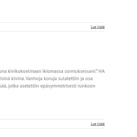
Lue lisää
ttuna kivikokoelmaan ikiomassa sormuksessani.” HA
sinä kivinä. Vanhoja koruja sulatettiin ja osa
isää, jotka aseteltiin epäsymmetrisesti runkoon
Lue lisää