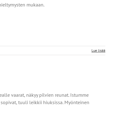
mieltymysten mukaan.
Lue lisää
kealle vaarat, näkyy pilvien reunat. Istumme
sopivat, tuuli leikkii hiuksissa. Myönteinen