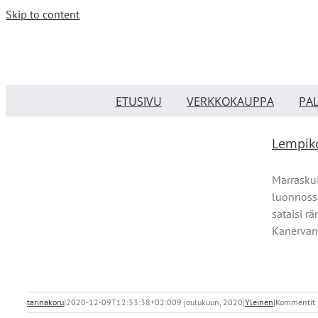
Skip to content
ETUSIVU
VERKKOKAUPPA
PA
Lempik
Marraskui
luonnossa
sataisi rä
Kanervan,
tarinakoru
|
2020-12-09T12:33:38+02:00
9 joulukuun, 2020
|
Yleinen
|
Kommentit p