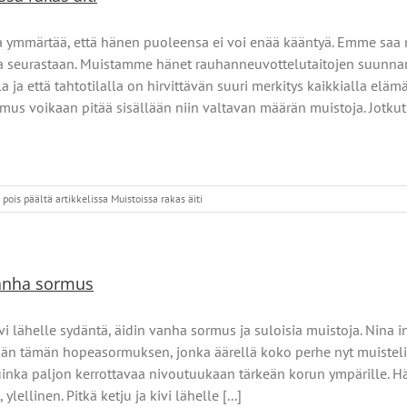
 ymmärtää, että hänen puoleensa ei voi enää kääntyä. Emme saa 
a seurastaan. Muistamme hänet rauhanneuvottelutaitojen suunnannä
 ja että tahtotilalla on hirvittävän suuri merkitys kaikkialla el
mus voikaan pitää sisällään niin valtavan määrän muistoja. Jotkut i
pois päältä
artikkelissa Muistoissa rakas äiti
vanha sormus
vi lähelle sydäntä, äidin vanha sormus ja suloisia muistoja. Nina
tään tämän hopeasormuksen, jonka äärellä koko perhe nyt muisteli 
uinka paljon kerrottavaa nivoutuukaan tärkeän korun ympärille. Hän
 ylellinen. Pitkä ketju ja kivi lähelle [...]