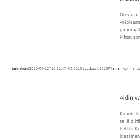
On vaikea
valoisast
puhumalla
Miten sor
tarinakoru
|
2020-09-22T10:32:47+03:00
18 syyskuun, 2020
|
Yleinen
|
Kommentit 
Äidin 
Kaunis ki
sai äidil
hetkiä. K
klassinen,