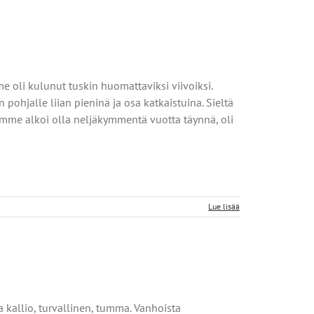
me oli kulunut tuskin huomattaviksi viivoiksi.
pohjalle liian pieninä ja osa katkaistuina. Sieltä
oamme alkoi olla neljäkymmentä vuotta täynnä, oli
Lue lisää
a kallio, turvallinen, tumma. Vanhoista