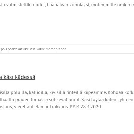
ta valmistettiin uudet, hääpäivän kunniaksi, molemmille omien 
pois päältä
artikkelissa Välke merenpinnan
la käsi kädessä
illa poluilla, kallioilla, kivisillä rinteillä kiipeämme. Kohoaa kor
alhaalla puiden lomassa solisevat purot. Käsi löytää käteni, yhteen 
staus, vierelläni elämäni rakkaus. P&R 28.3.2020 .