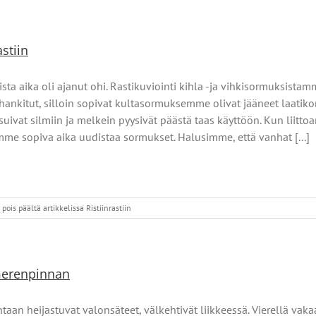
astiin
sta aika oli ajanut ohi. Rastikuviointi kihla -ja vihkisormuksistam
ankitut, silloin sopivat kultasormuksemme olivat jääneet laatikon 
suivat silmiin ja melkein pyysivät päästä taas käyttöön. Kun liitt
me sopiva aika uudistaa sormukset. Halusimme, että vanhat [...]
pois päältä
artikkelissa Ristiinrastiin
merenpinnan
taan heijastuvat valonsäteet, välkehtivät liikkeessä. Vierellä vaka