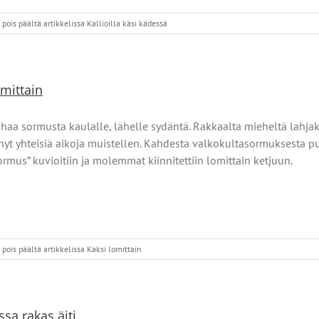
pois päältä
artikkelissa Kallioilla käsi kädessä
omittain
haa sormusta kaulalle, lähelle sydäntä. Rakkaalta mieheltä lahjaksi
nyt yhteisiä aikoja muistellen. Kahdesta valkokultasormuksesta pur
ormus” kuvioitiin ja molemmat kiinnitettiin lomittain ketjuun.
pois päältä
artikkelissa Kaksi lomittain
ssa rakas äiti