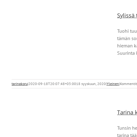
Sylissä
Tuohi tuu
tämän s
hieman ka
Suurinta k
tarinakoru
|
2020-09-18T20:07:48+03:00
18 syyskuun, 2020
|
Yleinen
|
Kommentit 
Tarina 
Tunsin he
tarina tä