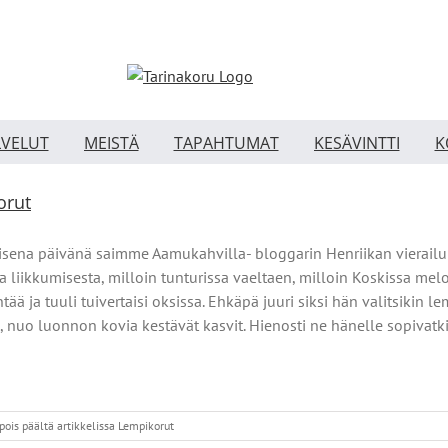
LVELUT
MEISTÄ
TAPAHTUMAT
KESÄVINTTI
K
orut
sena päivänä saimme Aamukahvilla- bloggarin Henriikan vierailul
 liikkumisesta, milloin tunturissa vaeltaen, milloin Koskissa mel
ntää ja tuuli tuivertaisi oksissa. Ehkäpä juuri siksi hän valitsikin 
 nuo luonnon kovia kestävät kasvit. Hienosti ne hänelle sopivatk
ois päältä
artikkelissa Lempikorut