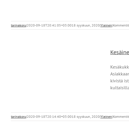
tarinakoru
|
2020-09-18T20:41:05+03:00
18 syyskuun, 2020
|
Yleinen
|
Kommentit 
Kesäine
Kesäkukki
Asiakkaan
kivistä i
kultaisill
tarinakoru
|
2020-09-18T20:14:40+03:00
18 syyskuun, 2020
|
Yleinen
|
Kommentit 