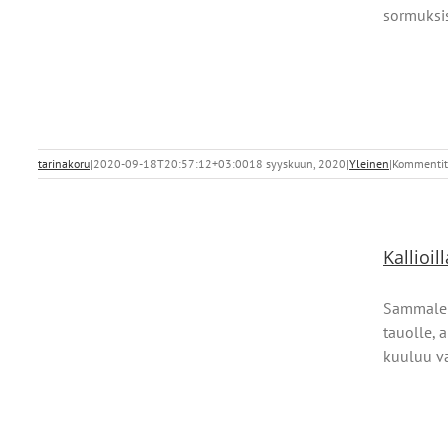
sormuksis
tarinakoru
|
2020-09-18T20:57:12+03:00
18 syyskuun, 2020
|
Yleinen
|
Kommentit 
Kallioil
Sammaleis
tauolle, 
kuuluu va