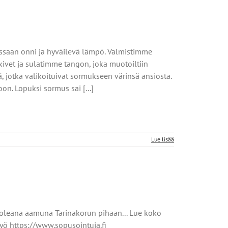
saan onni ja hyväilevä lämpö. Valmistimme
kivet ja sulatimme tangon, joka muotoiltiin
ä, jotka valikoituivat sormukseen värinsä ansiosta.
oon. Lopuksi sormus sai [...]
Lue lisää
koleana aamuna Tarinakorun pihaan... Lue koko
työ https://www.sopusointuja.fi