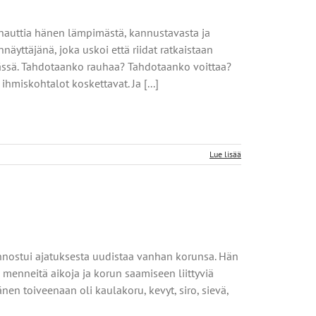
nauttia hänen lämpimästä, kannustavasta ja
yttäjänä, joka uskoi että riidat ratkaistaan
ämässä. Tahdotaanko rauhaa? Tahdotaanko voittaa?
hmiskohtalot koskettavat. Ja [...]
Lue lisää
 innostui ajatuksesta uudistaa vanhan korunsa. Hän
menneitä aikoja ja korun saamiseen liittyviä
en toiveenaan oli kaulakoru, kevyt, siro, sievä,