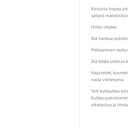
Koruissa hopea pin
säilyisi mahdollis
Hoito-ohjeet:
Älä hankaa puhdist
Mekaaninen rasitus 
Älä käytä uidessa k
Hajuvedet, kosmeti
vasta viimeisenä.
Voit kultauttaa kor
Kultauspalvelumme
aikataulua ja hinta