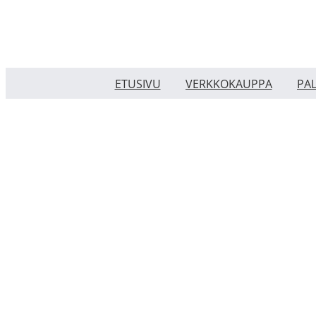
Skip
to
content
ETUSIVU
VERKKOKAUPPA
PA