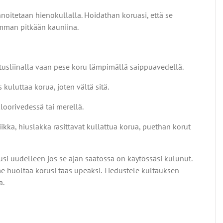
noitetaan hienokullalla. Hoidathan koruasi, että se
imman pitkään kauniina.
usliinalla vaan pese koru lämpimällä saippuavedellä.
kuluttaa korua, joten vältä sitä.
loorivedessä tai merellä.
ikka, hiuslakka rasittavat kullattua korua, puethan korut
usi uudelleen jos se ajan saatossa on käytössäsi kulunut.
 huoltaa korusi taas upeaksi. Tiedustele kultauksen
a.