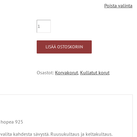
Poista valinta
Kullattu
Sydän
korvakoru,
tappimalli
LISÄÄ OSTOSKORIIN
määrä
Osastot:
Korvakorut
,
Kullatut korut
ty hopea 925
 valita kahdesta sävystä. Ruusukultaus ja keltakultaus.