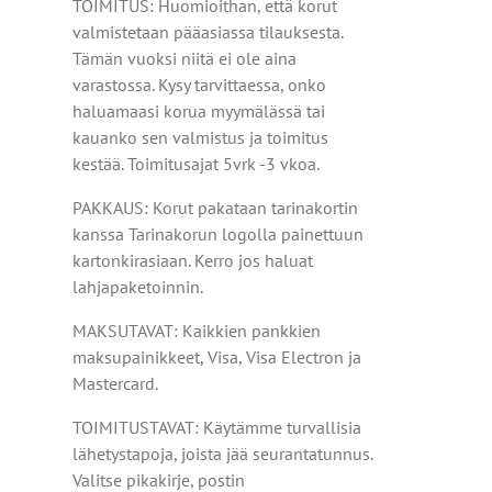
TOIMITUS: Huomioithan, että korut
valmistetaan pääasiassa tilauksesta.
Tämän vuoksi niitä ei ole aina
varastossa. Kysy tarvittaessa, onko
haluamaasi korua myymälässä tai
kauanko sen valmistus ja toimitus
kestää. Toimitusajat 5vrk -3 vkoa.
PAKKAUS: Korut pakataan tarinakortin
kanssa Tarinakorun logolla painettuun
kartonkirasiaan. Kerro jos haluat
lahjapaketoinnin.
MAKSUTAVAT: Kaikkien pankkien
maksupainikkeet, Visa, Visa Electron ja
Mastercard.
TOIMITUSTAVAT: Käytämme turvallisia
lähetystapoja, joista jää seurantatunnus.
Valitse pikakirje, postin