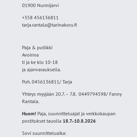
01900 Nurmijärvi
+358 456136811
tarja.rantala@tarinakoru.fi
Paja & putiikki
Avoinna
ti ja ke klo 10-18
ja ajanvarauksella.
Puh. 0456136811/ Tarja
Yhteys myyjään 20.7. – 7.8. 0449794598/ Fanny
Rantala.
Huom!
Paja, suunnitteluajat ja verkkokaupan
postitukset tauolla
18
.7.-10.8.2026
Sovi suunnitteluaika: