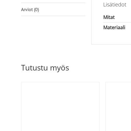
Lisätiedot
Arviot (0)
Mitat
Materiaali
Tutustu myös
TÄLLÄ
A
/
TUOTTEELLA
ON
USEAMPI
MUUNNELMA.