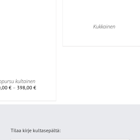
Kukkainen
opursu kultainen
Hintaluokka:
0,00
€
–
398,00
€
220,00 €
-
398,00 €
Tilaa kirje kultasepältä: