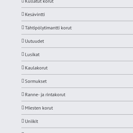
Kullatut korut
Kesävintti
Tähtipölytimantti korut
Uutuudet
Lusikat
Kaulakorut
Sormukset
Ranne- ja rintakorut
Miesten korut
Uniikit