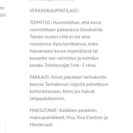
den
VERKKOKAUPPATILAUS
:
ini
TOIMITUS: Huomioithan, että korut
valmistetaan pääasiassa tilauksesta.
Tämän vuoksi niitä ei ole aina
varastossa. Kysy tarvittaessa, onko
haluamaasi korua myymälässä tai
kauanko sen valmistus ja toimitus
kestää. Toimitusajat 5vrk -3 vkoa.
PAKKAUS: Korut pakataan tarinakortin
kanssa Tarinakorun logolla painettuun
kartonkirasiaan. Kerro jos haluat
lahjapaketoinnin.
MAKSUTAVAT: Kaikkien pankkien
maksupainikkeet, Visa, Visa Electron ja
Mastercard.