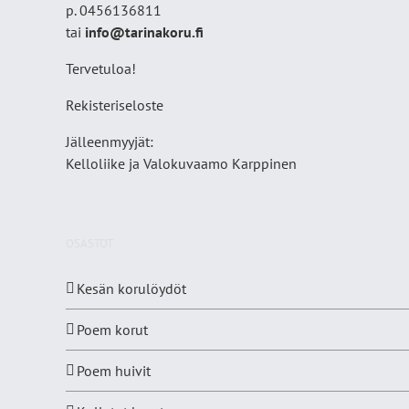
p. 0456136811
tai
info@tarinakoru.fi
Tervetuloa!
Rekisteriseloste
Jälleenmyyjät:
Kelloliike ja Valokuvaamo
Karppinen
OSASTOT
Kesän korulöydöt
Poem korut
Poem huivit