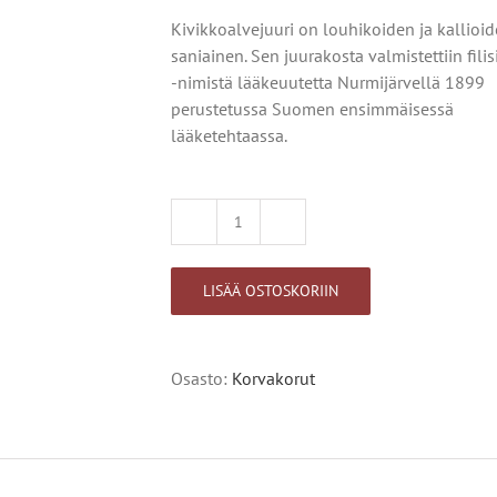
Kivikkoalvejuuri on louhikoiden ja kallioi
saniainen. Sen juurakosta valmistettiin filisi
-nimistä lääkeuutetta Nurmijärvellä 1899
perustetussa Suomen ensimmäisessä
lääketehtaassa.
Kivikkoalvejuuri,korvakoru,
Alternative:
isolehti
määrä
LISÄÄ OSTOSKORIIN
Osasto:
Korvakorut