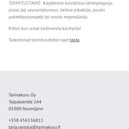
TOIMITUSTAVAT: Käytämme turvallisia lähetystapoja,
joista jää seurantatunnus. Valitse pikakirje, postin
pakettiautomaatti tai nouto myymälästä.
Kiitos kun ostat kotimaista käsityötä!
Tarkemmat toimitusehdot näet
tästä
Tarinakoru Oy
Taipaleentie 244
01900 Nurmijärvi
+358 456136811
tarja.rantala@tarinakoru.fi