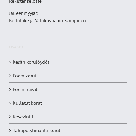
Rekisteriseloste
Jälleenmyyjät:
Kelloliike ja Valokuvaamo
Karppinen
OSASTOT
Kesän korulöydöt
Poem korut
Poem huivit
Kullatut korut
Kesävintti
Tähtipölytimantti korut