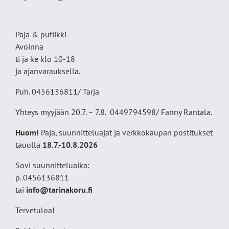
Paja & putiikki
Avoinna
ti ja ke klo 10-18
ja ajanvarauksella.
Puh. 0456136811/ Tarja
Yhteys myyjään 20.7. – 7.8. 0449794598/ Fanny Rantala.
Huom!
Paja, suunnitteluajat ja verkkokaupan postitukset
tauolla
18
.7.-10.8.2026
Sovi suunnitteluaika:
p. 0456136811
tai
info@tarinakoru.fi
Tervetuloa!