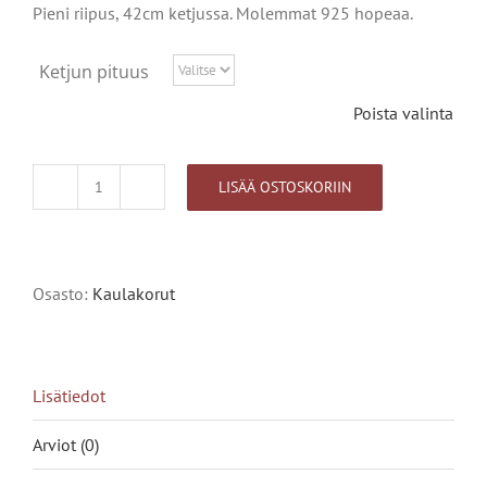
Pieni riipus, 42cm ketjussa. Molemmat 925 hopeaa.
Ketjun pituus
Poista valinta
LISÄÄ OSTOSKORIIN
Concordia,
pieni
riipus
Alternative:
määrä
Osasto:
Kaulakorut
Lisätiedot
Arviot (0)