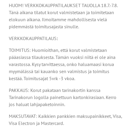
HUOM! VERKKOKAUPPATILAUKSET TAUOLLA 18.7.-7.8.
Tänä aikana tilatut korut valmistetaan ja toimitetaan
elokuun aikana. Ilmoitamme mahdollisesta vielä
pidemmästä toimitusajasta sinulle.
VERKKOKAUPPATILAUS
:
TOIMITUS: Huomioithan, että korut valmistetaan
pääasiassa tilauksesta. Tämän vuoksi niitä ei ole aina
varastossa. Kysy tarvittaessa, onko haluamaasi korua
myymälässä tai kauanko sen valmistus ja toimitus
kestää. Toimitusajat 5vrk -3 vkoa.
PAKKAUS: Korut pakataan tarinakortin kanssa
Tarinakorun logolla painettuun kartonkirasiaan. Kerro
jos haluat lahjapaketoinnin.
MAKSUTAVAT: Kaikkien pankkien maksupainikkeet, Visa,
Visa Electron ja Mastercard.