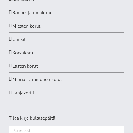
Ranne- ja rintakorut
Miesten korut
Uniikit
Korvakorut
Lasten korut
Minna L. Immonen korut
Lahjakortti
Tilaa kirje kultasepältä: