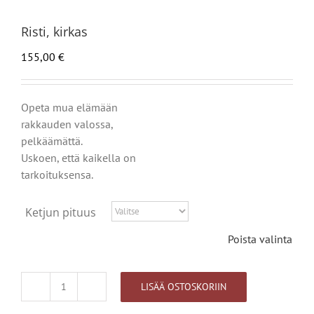
Risti, kirkas
155,00
€
Opeta mua elämään
rakkauden valossa,
pelkäämättä.
Uskoen, että kaikella on
tarkoituksensa.
Ketjun pituus
Poista valinta
LISÄÄ OSTOSKORIIN
Risti,
kirkas