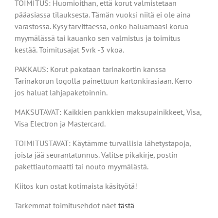
TOIMITUS: Huomioithan, että korut valmistetaan
pääasiassa tilauksesta. Tämän vuoksi niitä ei ole aina
varastossa. Kysy tarvittaessa, onko haluamaasi korua
myymälässä tai kauanko sen valmistus ja toimitus
kestää. Toimitusajat 5vrk -3 vkoa.
PAKKAUS: Korut pakataan tarinakortin kanssa
Tarinakorun logolla painettuun kartonkirasiaan. Kerro
jos haluat lahjapaketoinnin.
MAKSUTAVAT: Kaikkien pankkien maksupainikkeet, Visa,
Visa Electron ja Mastercard.
TOIMITUSTAVAT: Käytämme turvallisia lähetystapoja,
joista jää seurantatunnus. Valitse pikakirje, postin
pakettiautomaatti tai nouto myymälästä.
Kiitos kun ostat kotimaista käsityötä!
Tarkemmat toimitusehdot näet
tästä