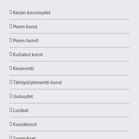
Kesän korulöydöt
Poem korut
Poem huivit
Kullatut korut
Kesävintti
Tähtipölytimantti korut
Uutuudet
Lusikat
Kaulakorut
Sormukset