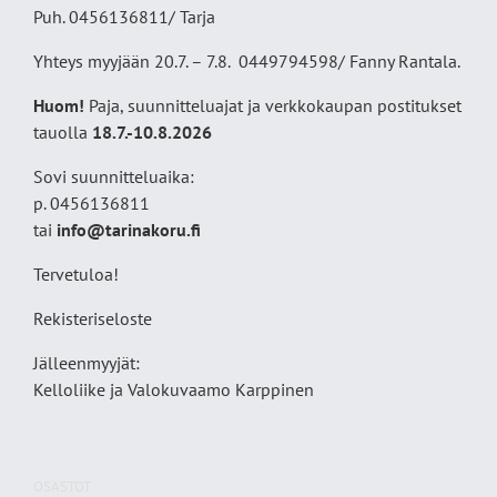
Puh. 0456136811/ Tarja
Yhteys myyjään 20.7. – 7.8. 0449794598/ Fanny Rantala.
Huom!
Paja, suunnitteluajat ja verkkokaupan postitukset
tauolla
18
.7.-10.8.2026
Sovi suunnitteluaika:
p. 0456136811
tai
info@tarinakoru.fi
Tervetuloa!
Rekisteriseloste
Jälleenmyyjät:
Kelloliike ja Valokuvaamo
Karppinen
OSASTOT