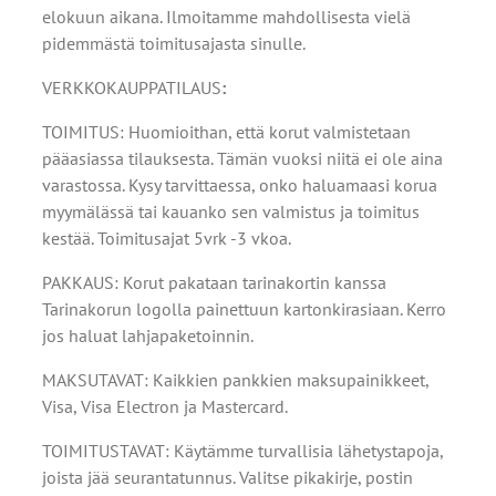
elokuun aikana. Ilmoitamme mahdollisesta vielä
pidemmästä toimitusajasta sinulle.
VERKKOKAUPPATILAUS
:
TOIMITUS: Huomioithan, että korut valmistetaan
pääasiassa tilauksesta. Tämän vuoksi niitä ei ole aina
varastossa. Kysy tarvittaessa, onko haluamaasi korua
myymälässä tai kauanko sen valmistus ja toimitus
kestää. Toimitusajat 5vrk -3 vkoa.
PAKKAUS: Korut pakataan tarinakortin kanssa
Tarinakorun logolla painettuun kartonkirasiaan. Kerro
jos haluat lahjapaketoinnin.
MAKSUTAVAT: Kaikkien pankkien maksupainikkeet,
Visa, Visa Electron ja Mastercard.
TOIMITUSTAVAT: Käytämme turvallisia lähetystapoja,
joista jää seurantatunnus. Valitse pikakirje, postin