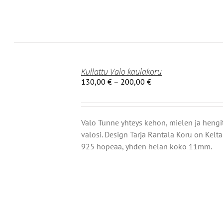
Kullattu Valo kaulakoru
Hintaluokka:
130,00
€
–
200,00
€
130,00 €
-
200,00 €
Valo Tunne yhteys kehon, mielen ja hengi
valosi. Design Tarja Rantala Koru on Kelta
925 hopeaa, yhden helan koko 11mm.
OISTA
TEELLA
T
MPI
NELMA.