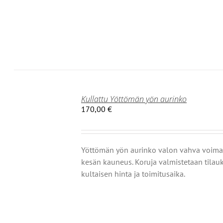
Ä
NNAT
TEEN
LA.
Kullattu Yöttömän yön aurinko
170,00
€
Yöttömän yön aurinko valon vahva voima
kesän kauneus. Koruja valmistetaan tilauk
kultaisen hinta ja toimitusaika.
OISTA
TEELLA
T