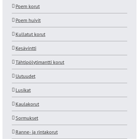
Poem korut
Poem huivit
Kullatut korut
Kesävintti
Tähtipölytimantti korut
Uutuudet
Lusikat
Kaulakorut
Sormukset
Ranne- ja rintakorut