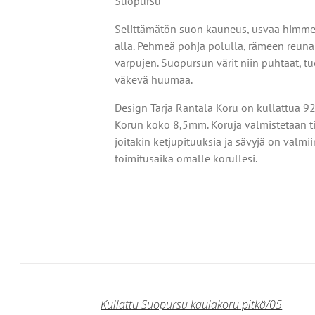
Suopursu
Selittämätön suon kauneus,
usvaa himme
alla.
Pehmeä pohja polulla,
rämeen reunal
varpujen.
Suopursun värit niin puhtaat,
tu
OISTA
väkevä huumaa.
TEELLA
T
Design Tarja Rantala Koru on kullattua 9
Korun koko 8,5mm. Koruja valmistetaan ti
MPI
NELMA.
joitakin ketjupituuksia ja sävyjä on valmii
toimitusaika omalle korullesi.
Ä
NNAT
TEEN
LA.
Kullattu Suopursu kaulakoru pitkä/05