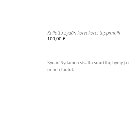
Kullattu Sydän korvakoru, tappimalli
100,00
€
Sydän Sydämen sisällä suuri ilo, hymy ja 
onnen laulut.
OISTA
TEELLA
T
MPI
NELMA.