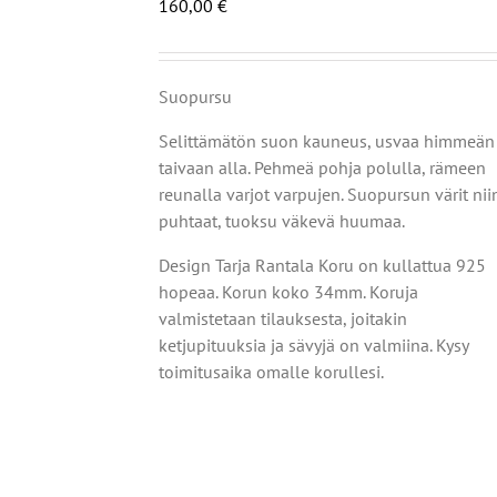
160,00
€
Suopursu
Selittämätön suon kauneus,
usvaa himmeän
taivaan alla.
Pehmeä pohja polulla,
rämeen
reunalla varjot varpujen.
Suopursun värit nii
puhtaat,
tuoksu väkevä huumaa.
E
HDOISTA
Design Tarja Rantala Koru on kullattua 925
Ä
TTEELLA
hopeaa. Korun koko 34mm. Koruja
OT
valmistetaan tilauksesta, joitakin
AMPI
ketjupituuksia ja sävyjä on valmiina. Kysy
NNELMA.
toimitusaika omalle korullesi.
DÄ
INNAT
TTEEN
LLA.