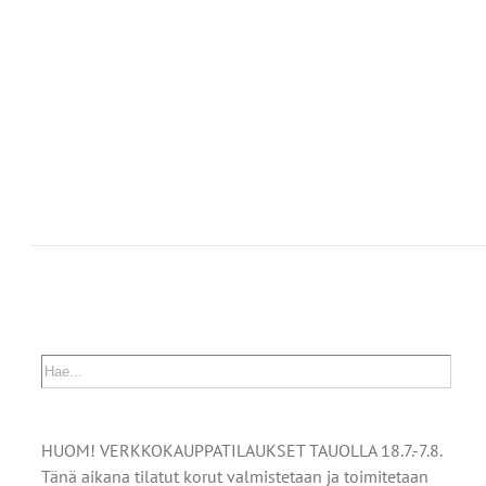
MPI
NELMA.
Ä
NNAT
TEEN
LA.
HUOM! VERKKOKAUPPATILAUKSET TAUOLLA 18.7.-7.8.
Tänä aikana tilatut korut valmistetaan ja toimitetaan