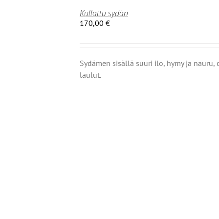
Kullattu sydän
170,00
€
Sydämen sisällä suuri ilo, hymy ja nauru,
laulut.
OISTA
TEELLA
T
MPI
NELMA.
Ä
NNAT
TEEN
LA.