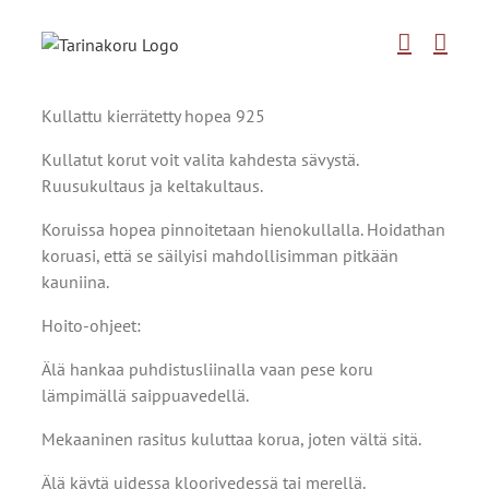
Skip
to
content
Kullattu kierrätetty hopea 925
Kullatut korut voit valita kahdesta sävystä.
Ruusukultaus ja keltakultaus.
Koruissa hopea pinnoitetaan hienokullalla. Hoidathan
koruasi, että se säilyisi mahdollisimman pitkään
kauniina.
Hoito-ohjeet:
Älä hankaa puhdistusliinalla vaan pese koru
lämpimällä saippuavedellä.
Mekaaninen rasitus kuluttaa korua, joten vältä sitä.
Älä käytä uidessa kloorivedessä tai merellä.