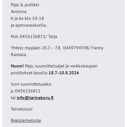
Paja & putiikki
Avoinna
ti ja ke klo 10-18
ja ajanvarauksella.
Puh. 0456136811/ Tarja
Yhteys myyjään 20.7. – 7.8. 0449794598/ Fanny
Rantala.
Huom!
Paja, suunnitteluajat ja verkkokaupan
postitukset tauolla
18
.7.-10.8.2026
Sovi suunnitteluaika:
p. 0456136811
tai
info@tarinakoru.fi
Tervetuloa!
Rekisteriseloste