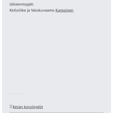
Jälleenmyyjät:
Kelloliike ja Valokuvaamo
Karppinen
OSASTOT
Kesän korulöydöt