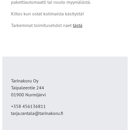
pakettiautomaatti tai nouto myymälästä.
Kiitos kun ostat kotimaista käsityötä!
Tarkemmat toimitusehdot näet
tästä
Tarinakoru Oy
Taipaleentie 244
01900 Nurmijärvi
+358 456136811
tarja.rantala@tarinakoru.fi