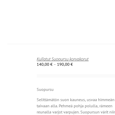
Ä
NNAT
TEEN
LA.
Kullatut Suopursu korvakorut
Hintaluokka:
140,00
€
–
190,00
€
140,00 €
-
190,00 €
Suopursu
Selittämätön suon kauneus,
usvaa himmeän
taivaan alla.
Pehmeä pohja polulla,
rämeen
reunalla varjot varpujen.
Suopursun värit nii