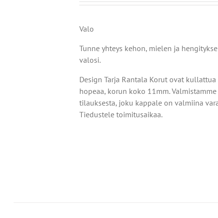
Valo
Tunne yhteys kehon, mielen ja hengitykse
valosi.
OISTA
Design Tarja Rantala Korut ovat kullattua
TEELLA
T
hopeaa, korun koko 11mm. Valmistamme 
tilauksesta, joku kappale on valmiina var
MPI
Tiedustele toimitusaikaa.
NELMA.
Ä
NNAT
TEEN
LA.