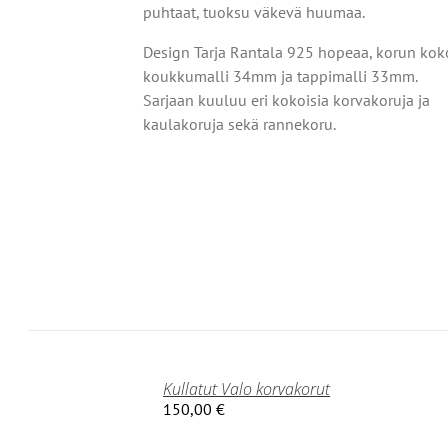
E
puhtaat,
tuoksu väkevä huumaa.
HDOISTA
Ä
Design Tarja Rantala 925 hopeaa, korun kok
TTEELLA
OT
koukkumalli 34mm ja tappimalli 33mm.
AMPI
Sarjaan kuuluu eri kokoisia korvakoruja ja
NNELMA.
kaulakoruja sekä rannekoru.
DÄ
INNAT
TTEEN
LLA.
Kullatut Valo korvakorut
150,00
€