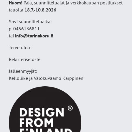
Huom!
Paja, suunnitteluajat ja verkkokaupan postitukset
tauolla
18
.7.-10.8.2026
Sovi suunnitteluaika:
p. 0456136811
tai
info@tarinakoru.fi
Tervetuloa!
Rekisteriseloste
Jälleenmyyjät:
Kelloliike ja Valokuvaamo
Karppinen