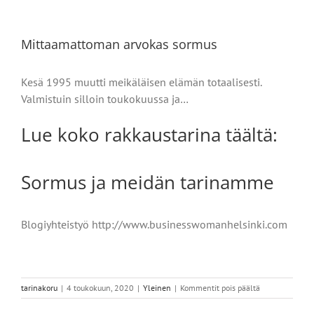
Mittaamattoman arvokas sormus
Kesä 1995 muutti meikäläisen elämän totaalisesti.
Valmistuin silloin toukokuussa ja…
Lue koko rakkaustarina täältä:
Sormus ja meidän tarinamme
Blogiyhteistyö http://www.businesswomanhelsinki.com
artikkelissa
tarinakoru
|
4 toukokuun, 2020
|
Yleinen
|
Kommentit pois päältä
Mittaamattom
arvokas