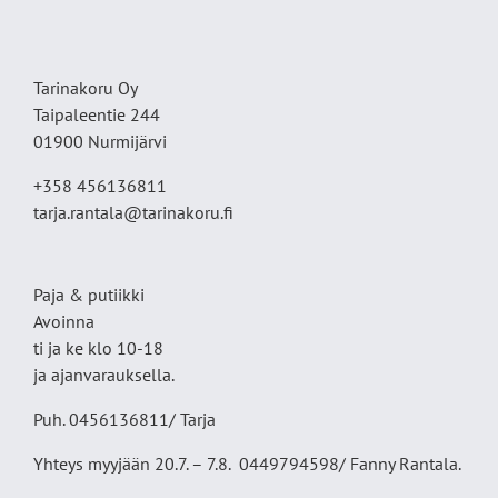
Tarinakoru Oy
Taipaleentie 244
01900 Nurmijärvi
+358 456136811
tarja.rantala@tarinakoru.fi
Paja & putiikki
Avoinna
ti ja ke klo 10-18
ja ajanvarauksella.
Puh. 0456136811/ Tarja
Yhteys myyjään 20.7. – 7.8. 0449794598/ Fanny Rantala.