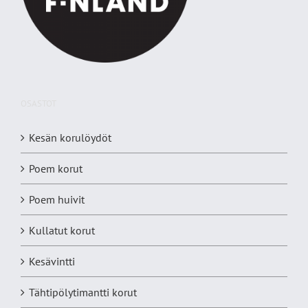
OSASTOT
Kesän korulöydöt
Poem korut
Poem huivit
Kullatut korut
Kesävintti
Tähtipölytimantti korut