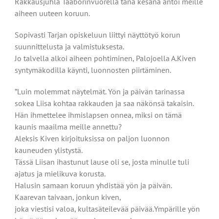
Rakkausjuhla Taaborinvuorella tänä kesänä antoi meille
aiheen uuteen koruun.
Sopivasti Tarjan opiskeluun liittyi näyttötyö korun
suunnittelusta ja valmistuksesta.
Jo talvella alkoi aiheen pohtiminen, Palojoella A.Kiven
syntymäkodilla käynti, luonnosten piirtäminen.
”Luin molemmat näytelmät. Yön ja päivän tarinassa
sokea Liisa kohtaa rakkauden ja saa näkönsä takaisin.
Hän ihmettelee ihmislapsen onnea, miksi on tämä
kaunis maailma meille annettu?
Aleksis Kiven kirjoituksissa on paljon luonnon
kauneuden ylistystä.
Tässä Liisan ihastunut lause oli se, josta minulle tuli
ajatus ja mielikuva korusta.
Halusin samaan koruun yhdistää yön ja päivän.
Kaarevan taivaan, jonkun kiven,
joka viestisi valoa, kultasäteilevää päivää.Ympärille yön