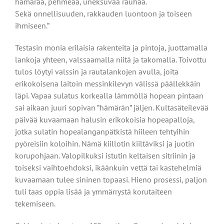
hämärää, pehmeää, uneksuvaa rauhaa.
Sekä onnellisuuden, rakkauden luontoon ja toiseen
ihmiseen.”
Testasin monia erilaisia rakenteita ja pintoja, juottamalla
lankoja yhteen, valssaamalla niitä ja takomalla. Toivottu
tulos löytyi valssin ja rautalankojen avulla, joita
erikokoisena laitoin messinkilevyn välissä päällekkäin
läpi. Vapaa sulatus korkealla lämmöllä hopean pintaan
sai aikaan juuri sopivan ”hämärän” jäljen. Kultasäteilevää
päivää kuvaamaan halusin erikokoisia hopeapalloja,
jotka sulatin hopealanganpätkistä hiileen tehtyihin
pyöreisiin koloihin. Nämä kiillotin kiiltäviksi ja juotin
korupohjaan. Valopilkuksi istutin keltaisen sitriinin ja
toiseksi vaihtoehdoksi, ikäänkuin vettä tai kastehelmiä
kuvaamaan tulee sininen topaasi. Hieno prosessi, paljon
tuli taas oppia lisää ja ymmärrystä korutaiteen
tekemiseen.