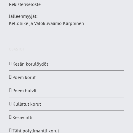
Rekisteriseloste
Jälleenmyyjät:
Kelloliike ja Valokuvaamo
Karppinen
OSASTOT
Kesän korulöydöt
Poem korut
Poem huivit
Kullatut korut
Kesävintti
Tähtipölytimantti korut