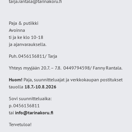
tarja.rantala@tarinakoru.fi
Paja & putiikki
Avoinna
ti ja ke klo 10-18
ja ajanvarauksella.
Puh. 0456136811/ Tarja
Yhteys myyjään 20.7. – 7.8. 0449794598/ Fanny Rantala.
Huom!
Paja, suunnitteluajat ja verkkokaupan postitukset
tauolla
18
.7.-10.8.2026
Sovi suunnitteluaika:
p. 0456136811
tai
info@tarinakoru.fi
Tervetuloa!