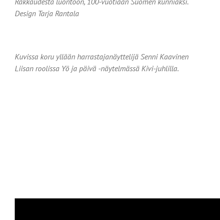
Rakkaudesta luontoon, 100-vuotiaan Suomen kunniaksi.
Design Tarja Rantala
Kuvissa koru yllään harrastajanäyttelijä Senni Kaavinen
Liisan roolissa Yö ja päivä -näytelmässä Kivi-juhlilla.