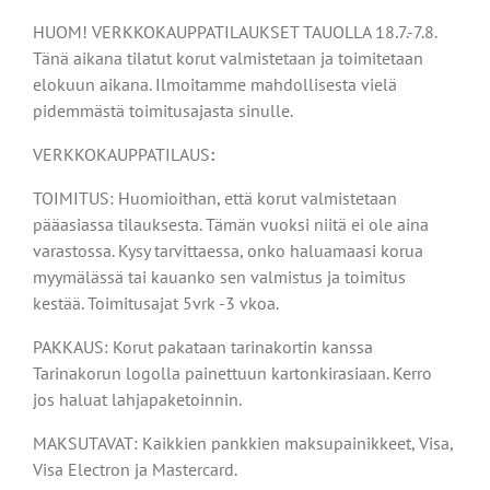
HUOM! VERKKOKAUPPATILAUKSET TAUOLLA 18.7.-7.8.
Tänä aikana tilatut korut valmistetaan ja toimitetaan
elokuun aikana. Ilmoitamme mahdollisesta vielä
pidemmästä toimitusajasta sinulle.
VERKKOKAUPPATILAUS
:
TOIMITUS: Huomioithan, että korut valmistetaan
pääasiassa tilauksesta. Tämän vuoksi niitä ei ole aina
varastossa. Kysy tarvittaessa, onko haluamaasi korua
myymälässä tai kauanko sen valmistus ja toimitus
kestää. Toimitusajat 5vrk -3 vkoa.
PAKKAUS: Korut pakataan tarinakortin kanssa
Tarinakorun logolla painettuun kartonkirasiaan. Kerro
jos haluat lahjapaketoinnin.
MAKSUTAVAT: Kaikkien pankkien maksupainikkeet, Visa,
Visa Electron ja Mastercard.