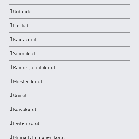
Uutuudet
Lusikat
Kaulakorut
Sormukset
Ranne- ja rintakorut
Miesten korut
Uniikit
Korvakorut
Lasten korut
Minna L. Immonen korut