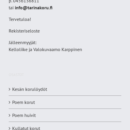
p. 0456136811
tai
info@tarinakoru.fi
Tervetuloa!
Rekisteriseloste
Jälleenmyyjät:
Kelloliike ja Valokuvaamo
Karppinen
OSASTOT
Kesän korulöydöt
Poem korut
Poem huivit
Kullatut korut