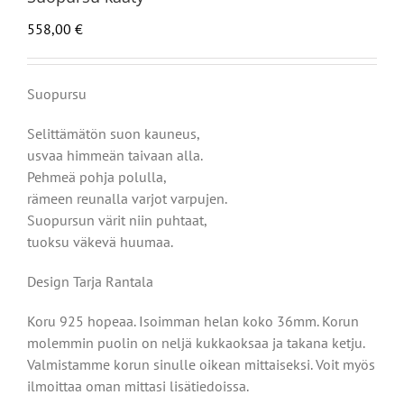
558,00
€
Suopursu
Selittämätön suon kauneus,
usvaa himmeän taivaan alla.
Pehmeä pohja polulla,
rämeen reunalla varjot varpujen.
Suopursun värit niin puhtaat,
tuoksu väkevä huumaa.
Design Tarja Rantala
Koru 925 hopeaa. Isoimman helan koko 36mm. Korun
molemmin puolin on neljä kukkaoksaa ja takana ketju.
Valmistamme korun sinulle oikean mittaiseksi. Voit myös
ilmoittaa oman mittasi lisätiedoissa.