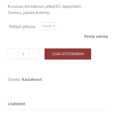
Kuvassa: korvakorut, pitkä/05, tappimalli.
Sormus, pyöreä kukinto.
Ketjun pituus
Poista valinta
LISÄÄ OSTOSKORIIN
Suopursu
kääty
määrä
Alternative:
Osasto:
Kaulakorut
Lisätiedot