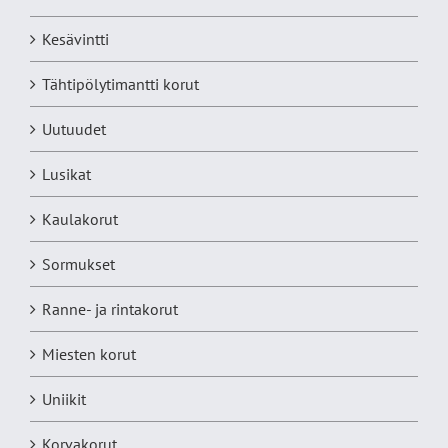
Kesävintti
Tähtipölytimantti korut
Uutuudet
Lusikat
Kaulakorut
Sormukset
Ranne- ja rintakorut
Miesten korut
Uniikit
Korvakorut