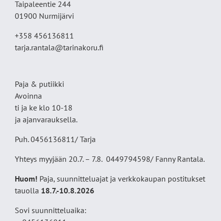
Taipaleentie 244
01900 Nurmijärvi
+358 456136811
tarja.rantala@tarinakoru.fi
Paja & putiikki
Avoinna
ti ja ke klo 10-18
ja ajanvarauksella.
Puh. 0456136811/ Tarja
Yhteys myyjään 20.7. – 7.8. 0449794598/ Fanny Rantala.
Huom!
Paja, suunnitteluajat ja verkkokaupan postitukset
tauolla
18
.7.-10.8.2026
Sovi suunnitteluaika: