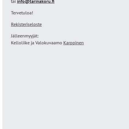
tai
info@tarinakoru.fi
Tervetuloa!
Rekisteriseloste
Jälleenmyyjät:
Kelloliike ja Valokuvaamo
Karppinen