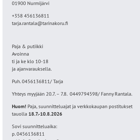
01900 Nurmijärvi
+358 456136811
tarja.rantala@tarinakoru.fi
Paja & putiikki
Avoinna
ti ja ke klo 10-18
ja ajanvarauksella.
Puh. 0456136811/ Tarja
Yhteys myyjään 20.7. – 7.8. 0449794598/ Fanny Rantala.
Huom!
Paja, suunnitteluajat ja verkkokaupan postitukset
tauolla
18
.7.-10.8.2026
Sovi suunnitteluaika:
p. 0456136811