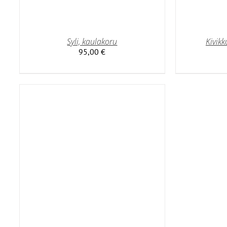
Syli, kaulakoru
Kivikk
95,00
€
Ä
TEELLA