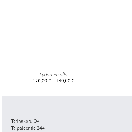
MPI
NNELMA.
DÄ
NNAT
TTEEN
LLA.
Sydämen alla
Hintaluokka:
120,00
€
–
140,00
€
120,00 €
-
140,00 €
Tarinakoru Oy
Taipaleentie 244