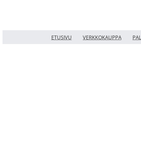
Skip
to
content
ETUSIVU
VERKKOKAUPPA
PA