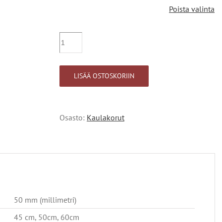
Poista valinta
Yöttömän
yön
aurinko,
iso
LISÄÄ OSTOSKORIIN
määrä
Osasto:
Kaulakorut
50 mm (millimetri)
45 cm, 50cm, 60cm