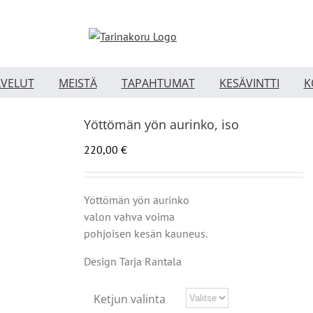
LVELUT
MEISTÄ
TAPAHTUMAT
KESÄVINTTI
K
Yöttömän yön aurinko, iso
220,00
€
Yöttömän yön aurinko
valon vahva voima
pohjoisen kesän kauneus.
Design Tarja Rantala
Ketjun valinta