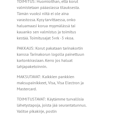
TOIMITUS: Huomioithan, että korut
valmistetaan pääasiassa tilauksesta.
Tämän vuoksi niitä ei ole aina
varastossa. Kysy tarvittaessa, onko
haluamaasi korua myymälässä tai
kauanko sen valmistus ja toimitus
kestää. Toimitusajat 5vrk -3 vkoa.
PAKKAUS: Korut pakataan tarinakortin
kanssa Tarinakorun logolla painettuun
kartonkirasiaan. Kerro jos haluat
lahjapaketoinnin.
MAKSUTAVAT: Kaikkien pankkien
maksupainikkeet, Visa, Visa Electron ja
Mastercard.
TOIMITUSTAVAT: Käytämme turvallisia
lähetystapoja, joista jää seurantatunnus.
Valitse pikakirje, postin