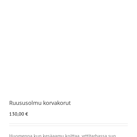
Ruususolmu korvakorut
130,00
€
Huomenna kun kesäaamu koittaa, yrttitarhassa sun