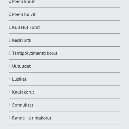
Poem korut
Poem huivit
Kullatut korut
Kesävintti
Tähtipölytimantti korut
Uutuudet
Lusikat
Kaulakorut
Sormukset
Ranne- ja rintakorut