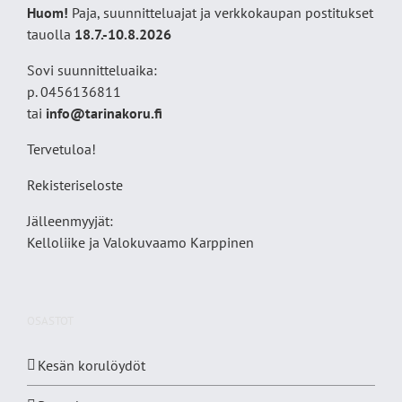
Huom!
Paja, suunnitteluajat ja verkkokaupan postitukset
tauolla
18
.7.-10.8.2026
Sovi suunnitteluaika:
p. 0456136811
tai
info@tarinakoru.fi
Tervetuloa!
Rekisteriseloste
Jälleenmyyjät:
Kelloliike ja Valokuvaamo
Karppinen
OSASTOT
Kesän korulöydöt