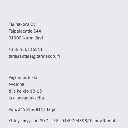
Tarinakoru Oy
Taipaleentie 244
01900 Nurmijärvi
+358 456136811
tarja.rantala@tarinakoru.fi
Paja & putiikki
Avoinna
ti ja ke klo 10-18
ja ajanvarauksella.
Puh. 0456136811/ Tarja
Yhteys myyjään 20.7. – 7.8. 0449794598/ Fanny Rantala.