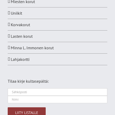
Miesten korut
Uniikit
Korvakorut
Lasten korut
Minna L. Immonen korut
Lahjakortti
Tilaa kirje kultasepältä: