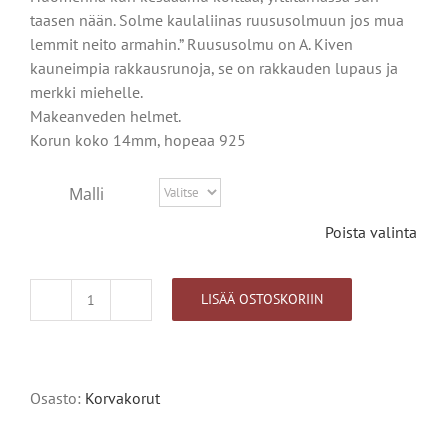
taasen nään. Solme kaulaliinas ruususolmuun jos mua
lemmit neito armahin.” Ruususolmu on A. Kiven
kauneimpia rakkausrunoja, se on rakkauden lupaus ja
merkki miehelle.
Makeanveden helmet.
Korun koko 14mm, hopeaa 925
Malli
Poista valinta
LISÄÄ OSTOSKORIIN
Ruususolmu
korvakorut
määrä
Alternative:
Osasto:
Korvakorut