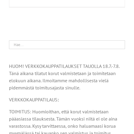
HUOM! VERKKOKAUPPATILAUKSET TAUOLLA 18.7.-7.8.
Tänä aikana tilatut korut valmistetaan ja toimitetaan
elokuun aikana. Ilmoitamme mahdollisesta vielä
pidemmästä toimitusajasta sinulle.
VERKKOKAUPPATILAUS
:
TOIMITUS: Huomioithan, että korut valmistetaan
pääasiassa tilauksesta. Tämän vuoksi niitä ei ole aina
varastossa. Kysy tarvittaessa, onko haluamaasi korua
myymälässä tai kauanko sen valmistus ja toimitus