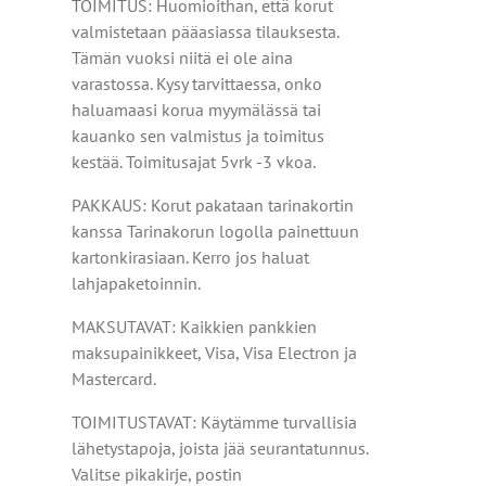
TOIMITUS: Huomioithan, että korut
valmistetaan pääasiassa tilauksesta.
Tämän vuoksi niitä ei ole aina
varastossa. Kysy tarvittaessa, onko
haluamaasi korua myymälässä tai
kauanko sen valmistus ja toimitus
kestää. Toimitusajat 5vrk -3 vkoa.
PAKKAUS: Korut pakataan tarinakortin
kanssa Tarinakorun logolla painettuun
kartonkirasiaan. Kerro jos haluat
lahjapaketoinnin.
MAKSUTAVAT: Kaikkien pankkien
maksupainikkeet, Visa, Visa Electron ja
Mastercard.
TOIMITUSTAVAT: Käytämme turvallisia
lähetystapoja, joista jää seurantatunnus.
Valitse pikakirje, postin