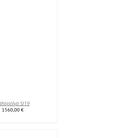
ähtipölyä St19
1560,00
€