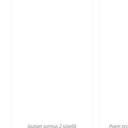
T
LISÄÄ OSTOSKORIIN
/
LISÄTIEDOT
Joutsen sormus 2 siivellä
Poem nro