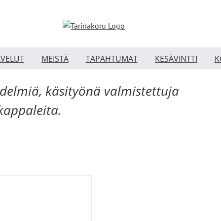
LVELUT
MEISTÄ
TAPAHTUMAT
KESÄVINTTI
K
edelmiä, käsityönä valmistettuja
skappaleita.