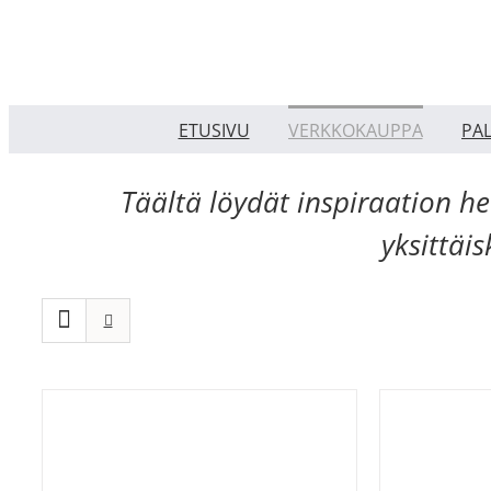
Skip
to
content
ETUSIVU
VERKKOKAUPPA
PA
Täältä löydät inspiraation h
yksittäi