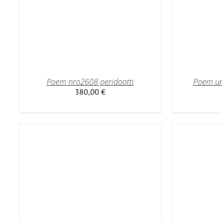
Poem nro2608 peridootti
Poem un
380,00
€