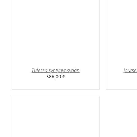
MUUNNELMA.
VOIT
TEHDÄ
VALINNAT
TUOTTEEN
SIVULLA.
Tulessa syntynyt sydän
Joutse
386,00
€