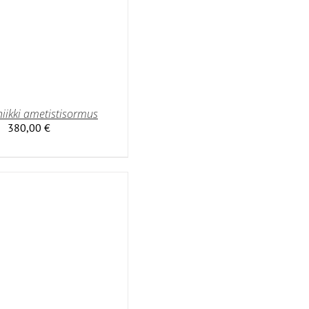
iikki ametistisormus
380,00
€