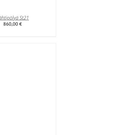
ähtipölyä St21
860,00
€