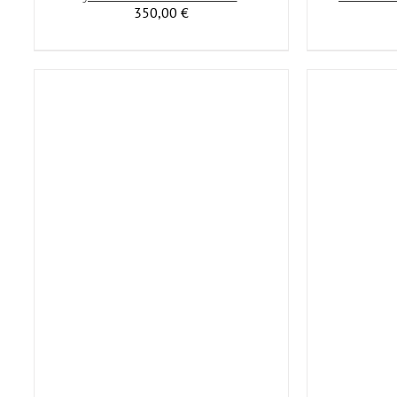
350,00
€
T
LISÄÄ OSTOSKORIIN
/
LISÄTIEDOT