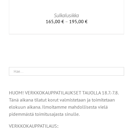
Sulkalusikka
Hintaluokka:
165,00
€
–
195,00
€
165,00 €
-
195,00 €
HUOM! VERKKOKAUPPATILAUKSET TAUOLLA 18.7.-7.8.
Tänä aikana tilatut korut valmistetaan ja toimitetaan
elokuun aikana. Ilmoitamme mahdollisesta vielä
pidemmästä toimitusajasta sinulle.
VERKKOKAUPPATILAUS
: