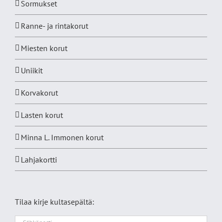
Sormukset
Ranne- ja rintakorut
Miesten korut
Uniikit
Korvakorut
Lasten korut
Minna L. Immonen korut
Lahjakortti
Tilaa kirje kultasepältä: