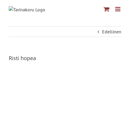
Skip
to
content
Edellinen
Risti hopea