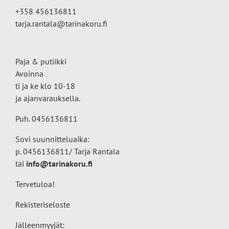
+358 456136811
tarja.rantala@tarinakoru.fi
Paja & putiikki
Avoinna
ti ja ke klo 10-18
ja ajanvarauksella.
Puh. 0456136811
Sovi suunnitteluaika:
p. 0456136811/ Tarja Rantala
tai
info@tarinakoru.fi
Tervetuloa!
Rekisteriseloste
Jälleenmyyjät: