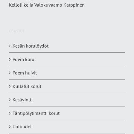
Kelloliike ja Valokuvaamo
Karppinen
OSASTOT
Kesän korulöydöt
Poem korut
Poem huivit
Kullatut korut
Kesävintti
Tähtipölytimantti korut
Uutuudet