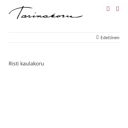
Skip
to
content
Edellinen
Risti kaulakoru