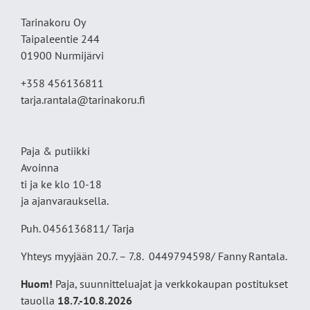
Tarinakoru Oy
Taipaleentie 244
01900 Nurmijärvi
+358 456136811
tarja.rantala@tarinakoru.fi
Paja & putiikki
Avoinna
ti ja ke klo 10-18
ja ajanvarauksella.
Puh. 0456136811/ Tarja
Yhteys myyjään 20.7. – 7.8. 0449794598/ Fanny Rantala.
Huom!
Paja, suunnitteluajat ja verkkokaupan postitukset
tauolla
18
.7.-10.8.2026