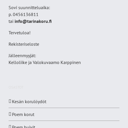
Sovi suunnitteluaika:
p. 0456136811
tai
info@tarinakoru.fi
Tervetuloa!
Rekisteriseloste
Jälleenmyyjät:
Kelloliike ja Valokuvaamo
Karppinen
OSASTOT
Kesän korulöydöt
Poem korut
Poem huivit