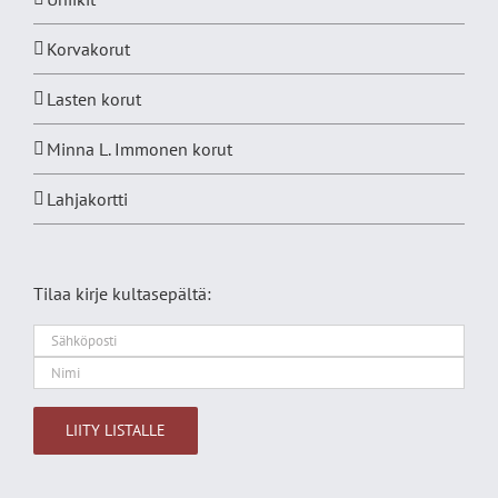
Korvakorut
Lasten korut
Minna L. Immonen korut
Lahjakortti
Tilaa kirje kultasepältä:
Alternative: