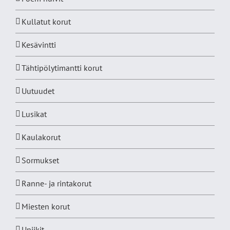
Kullatut korut
Kesävintti
Tähtipölytimantti korut
Uutuudet
Lusikat
Kaulakorut
Sormukset
Ranne- ja rintakorut
Miesten korut
Uniikit