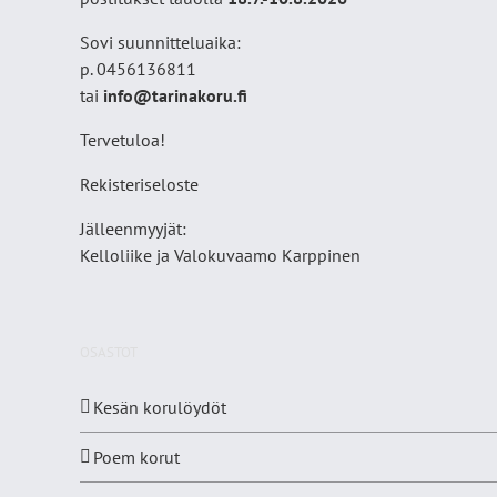
Sovi suunnitteluaika:
p. 0456136811
tai
info@tarinakoru.fi
Tervetuloa!
Rekisteriseloste
Jälleenmyyjät:
Kelloliike ja Valokuvaamo
Karppinen
OSASTOT
Kesän korulöydöt
Poem korut