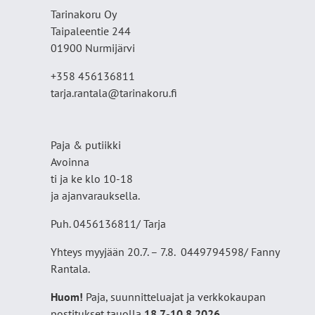
Tarinakoru Oy
Taipaleentie 244
01900 Nurmijärvi
+358 456136811
tarja.rantala@tarinakoru.fi
Paja & putiikki
Avoinna
ti ja ke klo 10-18
ja ajanvarauksella.
Puh. 0456136811/ Tarja
Yhteys myyjään 20.7. – 7.8. 0449794598/ Fanny
Rantala.
Huom!
Paja, suunnitteluajat ja verkkokaupan
postitukset tauolla
18
.7.-10.8.2026