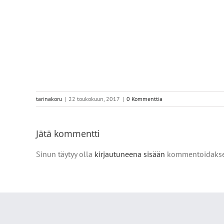
tarinakoru
|
22 toukokuun, 2017
|
0 Kommenttia
Jätä kommentti
Sinun täytyy olla
kirjautuneena sisään
kommentoidakse