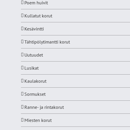
Poem huivit
Kullatut korut
Kesävintti
Tähtipölytimantti korut
Uutuudet
Lusikat
Kaulakorut
Sormukset
Ranne- ja rintakorut
Miesten korut