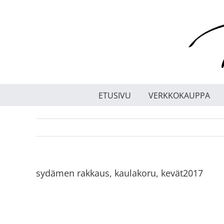
Skip
to
content
ETUSIVU
VERKKOKAUPPA
sydämen rakkaus, kaulakoru, kevät2017