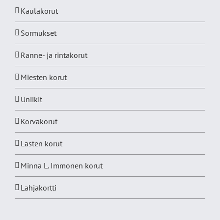
Kaulakorut
Sormukset
Ranne- ja rintakorut
Miesten korut
Uniikit
Korvakorut
Lasten korut
Minna L. Immonen korut
Lahjakortti