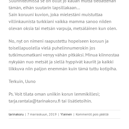
Suunnitelmissa se on ollut jo kauan mutta tiedättehän
tämän, eihän suutarin lapsillakaan…
Sain koruuni kuvion, joka mielestäni muistuttaa
villinkaunista turkkiani vaikka mamma sanoo niiden
olevan oksia tai metsän varpuja, metsäläinen kun olen.
No, nyt on nimeni raapustettu hopeiseen koruun ja
toisellapuolella vielä puhelinnumerokin jos
tutkimusmatkani venyy vähän pitkäksi. Minua kiinnostaa
nykyään nuo metsät ja siellä hyppivät kauriit ja kaikki
liikkuva niin paljon enemmän kuin tämä tuttu kotipiha.
Terkuin, Uuno
Ps. Voit tilata oman uniikin korun lemmikillesi;
tarja.rantala@tarinakoru.fi tai lisätietoihin.
artikkelissa
tarinakoru
|
7 marraskuun, 2019
|
Yleinen
|
Kommentit pois päältä
Uunon
onnen