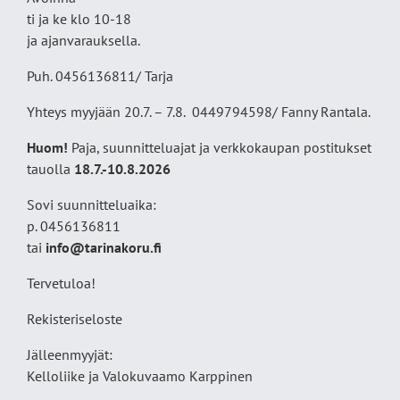
ti ja ke klo 10-18
ja ajanvarauksella.
Puh. 0456136811/ Tarja
Yhteys myyjään 20.7. – 7.8. 0449794598/ Fanny Rantala.
Huom!
Paja, suunnitteluajat ja verkkokaupan postitukset
tauolla
18
.7.-10.8.2026
Sovi suunnitteluaika:
p. 0456136811
tai
info@tarinakoru.fi
Tervetuloa!
Rekisteriseloste
Jälleenmyyjät:
Kelloliike ja Valokuvaamo
Karppinen