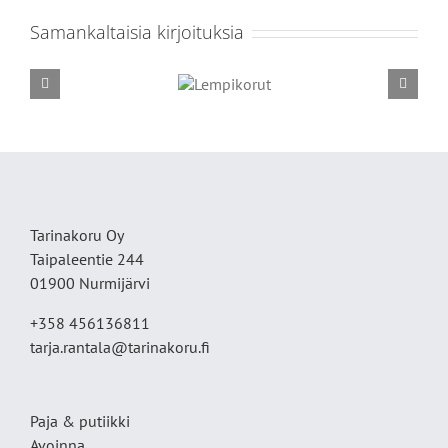
päivä
Samankaltaisia kirjoituksia
Lempikorut
Tarinakoru Oy
Taipaleentie 244
01900 Nurmijärvi
+358 456136811
tarja.rantala@tarinakoru.fi
Paja & putiikki
Avoinna