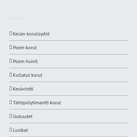
OSASTOT
Kesän korulöydöt
Poem korut
Poem huivit
Kullatut korut
Kesävintti
Tähtipölytimantti korut
Uutuudet
Lusikat