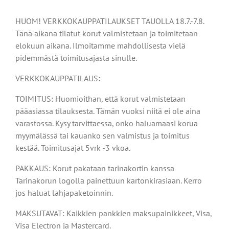
HUOM! VERKKOKAUPPATILAUKSET TAUOLLA 18.7.-7.8.
Tänä aikana tilatut korut valmistetaan ja toimitetaan
elokuun aikana. Ilmoitamme mahdollisesta vielä
pidemmästä toimitusajasta sinulle.
VERKKOKAUPPATILAUS
:
TOIMITUS: Huomioithan, että korut valmistetaan
pääasiassa tilauksesta. Tämän vuoksi niitä ei ole aina
varastossa. Kysy tarvittaessa, onko haluamaasi korua
myymälässä tai kauanko sen valmistus ja toimitus
kestää. Toimitusajat 5vrk -3 vkoa.
PAKKAUS: Korut pakataan tarinakortin kanssa
Tarinakorun logolla painettuun kartonkirasiaan. Kerro
jos haluat lahjapaketoinnin.
MAKSUTAVAT: Kaikkien pankkien maksupainikkeet, Visa,
Visa Electron ja Mastercard.