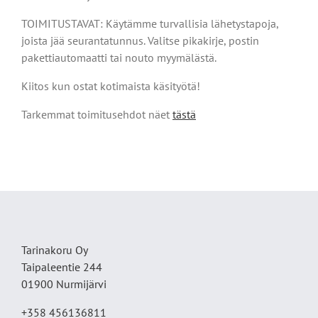
TOIMITUSTAVAT: Käytämme turvallisia lähetystapoja,
joista jää seurantatunnus. Valitse pikakirje, postin
pakettiautomaatti tai nouto myymälästä.
Kiitos kun ostat kotimaista käsityötä!
Tarkemmat toimitusehdot näet
tästä
Tarinakoru Oy
Taipaleentie 244
01900 Nurmijärvi
+358 456136811