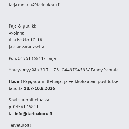
tarja.rantala@tarinakoru.fi
Paja & putiikki
Avoinna
ti ja ke klo 10-18
ja ajanvarauksella.
Puh. 0456136811/ Tarja
Yhteys myyjään 20.7. – 7.8. 0449794598/ Fanny Rantala.
Huom!
Paja, suunnitteluajat ja verkkokaupan postitukset
tauolla
18
.7.-10.8.2026
Sovi suunnitteluaika:
p. 0456136811
tai
info@tarinakoru.fi
Tervetuloa!