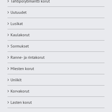
Tähtipölytimantti korut
Uutuudet
Lusikat
Kaulakorut
Sormukset
Ranne- ja rintakorut
Miesten korut
Uniikit
Korvakorut
Lasten korut