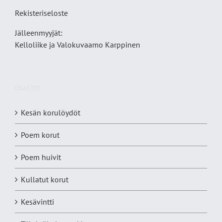
Rekisteriseloste
Jälleenmyyjät:
Kelloliike ja Valokuvaamo
Karppinen
OSASTOT
Kesän korulöydöt
Poem korut
Poem huivit
Kullatut korut
Kesävintti