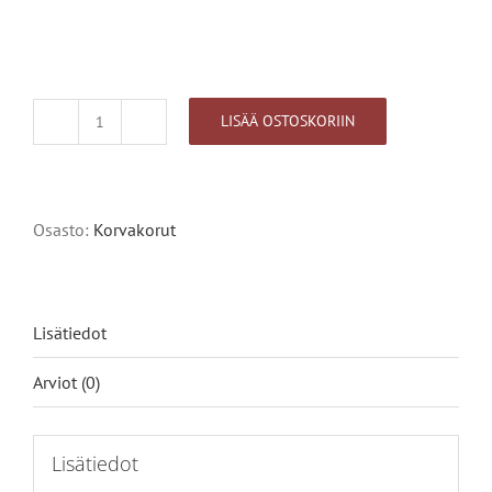
LISÄÄ OSTOSKORIIN
Kivikkoalvejuuri,
Alternative:
pieni
lehti
määrä
Osasto:
Korvakorut
Lisätiedot
Arviot (0)
Lisätiedot