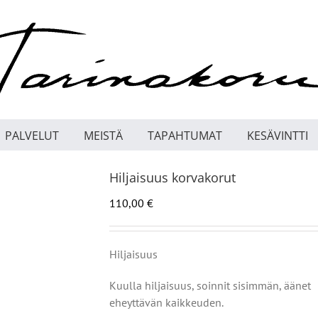
PALVELUT
MEISTÄ
TAPAHTUMAT
KESÄVINTTI
Hiljaisuus korvakorut
110,00
€
Hiljaisuus
Kuulla hiljaisuus,
soinnit sisimmän, äänet
eheyttävän kaikkeuden.