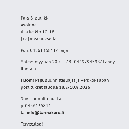
Paja & putiikki
Avoinna
ti ja ke klo 10-18
ja ajanvarauksella.
Puh. 0456136811/ Tarja
Yhteys myyjään 20.7. – 7.8. 0449794598/ Fanny
Rantala.
Huom!
Paja, suunnitteluajat ja verkkokaupan
postitukset tauolla
18
.7.-10.8.2026
Sovi suunnitteluaika:
p. 0456136811
tai
info@tarinakoru.fi
Tervetuloa!