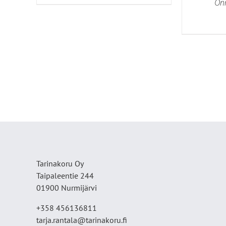
SIVULLA.
Onn
Tarinakoru Oy
Taipaleentie 244
01900 Nurmijärvi
+358 456136811
tarja.rantala@tarinakoru.fi