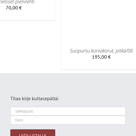
elliset pienilehti
MUUNNELMA.
70,00
€
VOIT
TEHDÄ
VALINNAT
TUOTTEEN
SIVULLA.
Suopursu korvakorut, pitkä/06
195,00
€
Tilaa kirje kultasepältä: