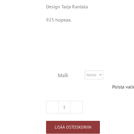
Design Tarja Rantala
925 hopeaa.
Malli
Poista vali
Hiljaisuus
korvakorut
määrä
LISÄÄ OSTOSKORIIN