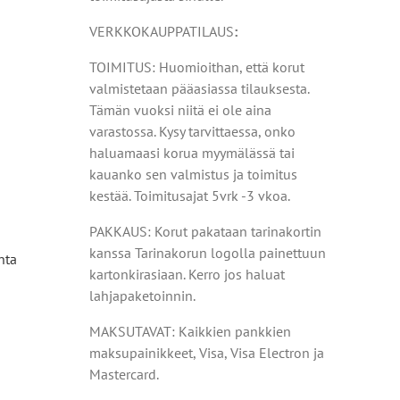
VERKKOKAUPPATILAUS
:
TOIMITUS: Huomioithan, että korut
valmistetaan pääasiassa tilauksesta.
Tämän vuoksi niitä ei ole aina
varastossa. Kysy tarvittaessa, onko
haluamaasi korua myymälässä tai
kauanko sen valmistus ja toimitus
kestää. Toimitusajat 5vrk -3 vkoa.
PAKKAUS: Korut pakataan tarinakortin
kanssa Tarinakorun logolla painettuun
nta
kartonkirasiaan. Kerro jos haluat
lahjapaketoinnin.
MAKSUTAVAT: Kaikkien pankkien
maksupainikkeet, Visa, Visa Electron ja
Mastercard.