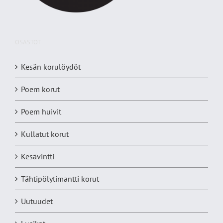
OSASTOT
Kesän korulöydöt
Poem korut
Poem huivit
Kullatut korut
Kesävintti
Tähtipölytimantti korut
Uutuudet