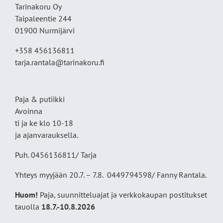
Tarinakoru Oy
Taipaleentie 244
01900 Nurmijärvi
+358 456136811
tarja.rantala@tarinakoru.fi
Paja & putiikki
Avoinna
ti ja ke klo 10-18
ja ajanvarauksella.
Puh. 0456136811/ Tarja
Yhteys myyjään 20.7. – 7.8. 0449794598/ Fanny Rantala.
Huom!
Paja, suunnitteluajat ja verkkokaupan postitukset
tauolla
18
.7.-10.8.2026