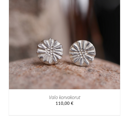
Valo korvakorut
110,00
€