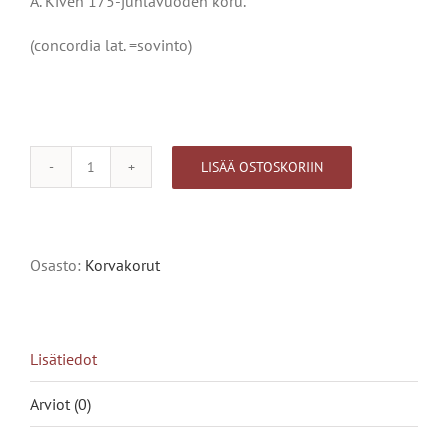
A. Kiven 175-juhlavuoden koru.
(concordia lat. =sovinto)
LISÄÄ OSTOSKORIIN
Concordia,
Alternative:
pieni
määrä
Osasto:
Korvakorut
Lisätiedot
Arviot (0)