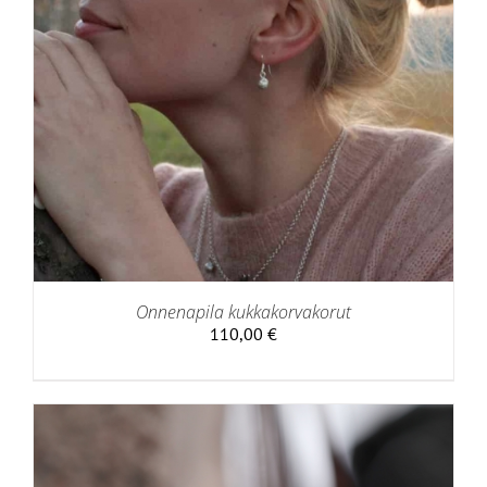
Onnenapila kukkakorvakorut
110,00
€