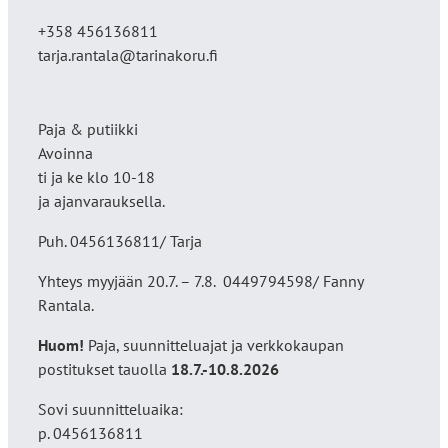
+358 456136811
tarja.rantala@tarinakoru.fi
Paja & putiikki
Avoinna
ti ja ke klo 10-18
ja ajanvarauksella.
Puh. 0456136811/ Tarja
Yhteys myyjään 20.7. – 7.8. 0449794598/ Fanny
Rantala.
Huom!
Paja, suunnitteluajat ja verkkokaupan
postitukset tauolla
18
.7.-10.8.2026
Sovi suunnitteluaika:
p. 0456136811