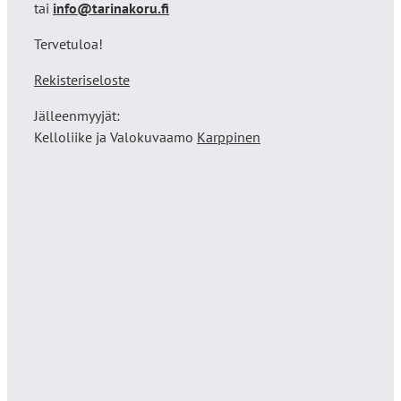
tai
info@tarinakoru.fi
Tervetuloa!
Rekisteriseloste
Jälleenmyyjät:
Kelloliike ja Valokuvaamo
Karppinen