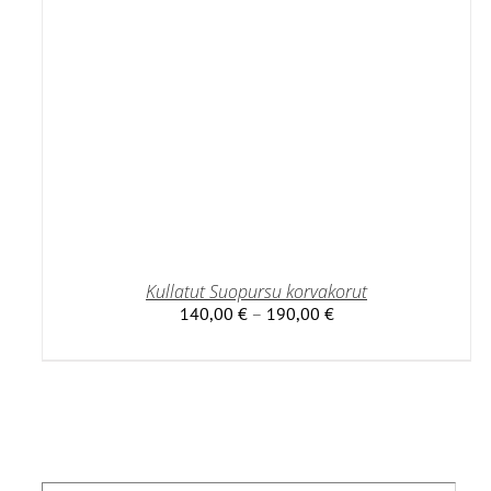
Kullatut Suopursu korvakorut
Hintaluokka:
140,00
€
–
190,00
€
140,00 €
-
190,00 €