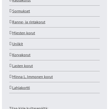
Kaulakorut
Sormukset
Ranne- ja rintakorut
Miesten korut
Uniikit
Korvakorut
Lasten korut
Minna L. Immonen korut
Lahjakortti
Tilaa kirje kultasepältä: