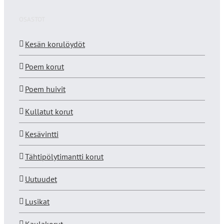
OSASTOT
Kesän korulöydöt
Poem korut
Poem huivit
Kullatut korut
Kesävintti
Tähtipölytimantti korut
Uutuudet
Lusikat