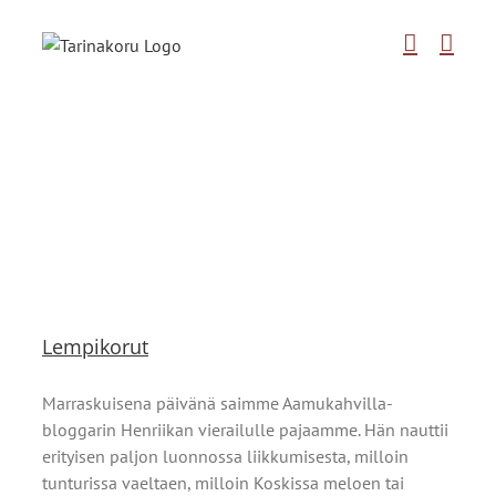
Skip
to
content
Lempikorut
Marraskuisena päivänä saimme Aamukahvilla-
bloggarin Henriikan vierailulle pajaamme. Hän nauttii
erityisen paljon luonnossa liikkumisesta, milloin
tunturissa vaeltaen, milloin Koskissa meloen tai