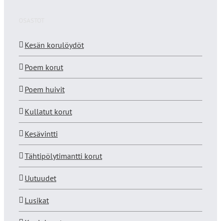
OSASTOT
Kesän korulöydöt
Poem korut
Poem huivit
Kullatut korut
Kesävintti
Tähtipölytimantti korut
Uutuudet
Lusikat