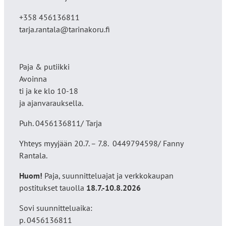
+358 456136811
tarja.rantala@tarinakoru.fi
Paja & putiikki
Avoinna
ti ja ke klo 10-18
ja ajanvarauksella.
Puh. 0456136811/ Tarja
Yhteys myyjään 20.7. – 7.8. 0449794598/ Fanny
Rantala.
Huom!
Paja, suunnitteluajat ja verkkokaupan
postitukset tauolla
18
.7.-10.8.2026
Sovi suunnitteluaika:
p. 0456136811