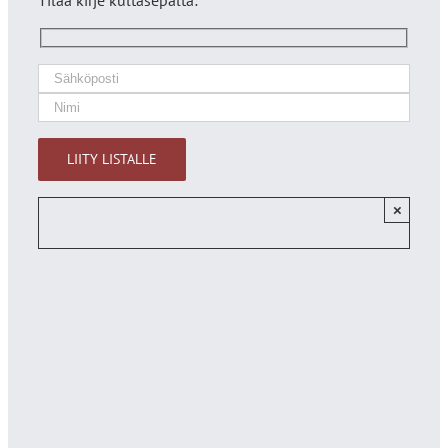
Tilaa kirje kultasepältä:
×