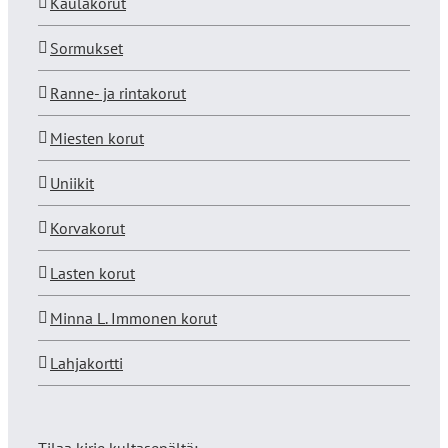
Kaulakorut
Sormukset
Ranne- ja rintakorut
Miesten korut
Uniikit
Korvakorut
Lasten korut
Minna L. Immonen korut
Lahjakortti