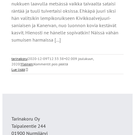
nukkuen laavulla metsässä vaikka taivaalta sataisi
räntää ja tuuli tuivertaisi oksissa. Ehkäpä juuri siksi
hän valitsikin lempikoruikseen Kivikkoalvejuuri-
saniaisen ja Kanervan, nuo luonnon kovia kestävät
kasvit. Hienosti ne hänelle sopivatkin! Näissä vähän
sumuisen harmaissa [...]
tarinakoru
|
2020-12-09T12:33:38+02:00
9 joulukuun,
artikkelissa
2020
|
Yleinen
|
Kommentit pois päältä
Lempikorut
Lue lisää
Tarinakoru Oy
Taipaleentie 244
01900 Nurmijärvi