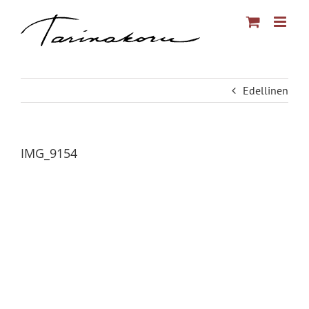
Skip
to
content
Edellinen
IMG_9154