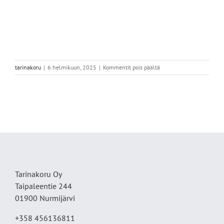
artikkelissa
tarinakoru
|
6 helmikuun, 2025
|
Kommentit pois päältä
IMG_9154
Tarinakoru Oy
Taipaleentie 244
01900 Nurmijärvi
+358 456136811