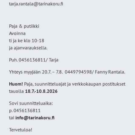
tarja.rantala@tarinakoru.fi
Paja & putiikki
Avoinna
ti ja ke klo 10-18
ja ajanvarauksella.
Puh. 0456136811/ Tarja
Yhteys myyjään 20.7. – 7.8. 0449794598/ Fanny Rantala.
Huom!
Paja, suunnitteluajat ja verkkokaupan postitukset
tauolla
18
.7.-10.8.2026
Sovi suunnitteluaika:
p. 0456136811
tai
info@tarinakoru.fi
Tervetuloa!