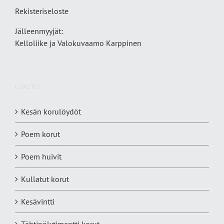
Rekisteriseloste
Jälleenmyyjät:
Kelloliike ja Valokuvaamo
Karppinen
OSASTOT
Kesän korulöydöt
Poem korut
Poem huivit
Kullatut korut
Kesävintti
Tähtipölytimantti korut