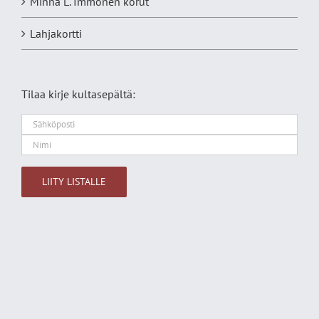
Minna L. Immonen korut
Lahjakortti
Tilaa kirje kultasepältä:
Alternative: