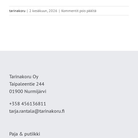
artikkelissa
tarinakoru
|
2 kesäkuun, 2026
|
Kommentit pois päältä
IMG_7531
Tarinakoru Oy
Taipaleentie 244
01900 Nurmijärvi
+358 456136811
tarja.rantala@tarinakoru.fi
Paja & putiikki