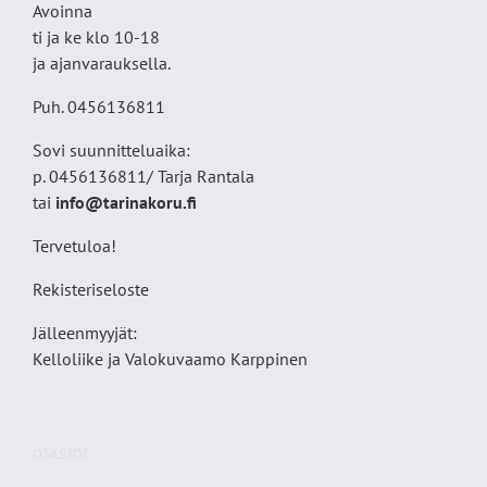
Avoinna
ti ja ke klo 10-18
ja ajanvarauksella.
Puh. 0456136811
Sovi suunnitteluaika:
p. 0456136811/ Tarja Rantala
tai
info@tarinakoru.fi
Tervetuloa!
Rekisteriseloste
Jälleenmyyjät:
Kelloliike ja Valokuvaamo
Karppinen
OSASTOT