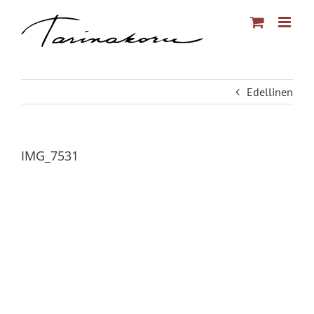
Skip
to
content
Edellinen
IMG_7531