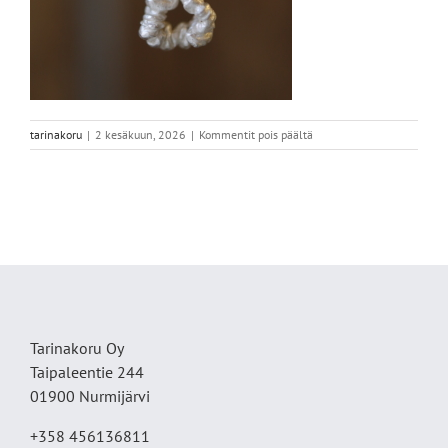
artikkelissa
tarinakoru
|
2 kesäkuun, 2026
|
Kommentit pois päältä
IMG_7536
Tarinakoru Oy
Taipaleentie 244
01900 Nurmijärvi
+358 456136811