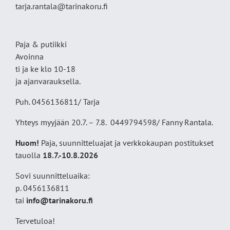
tarja.rantala@tarinakoru.fi
Paja & putiikki
Avoinna
ti ja ke klo 10-18
ja ajanvarauksella.
Puh. 0456136811/ Tarja
Yhteys myyjään 20.7. – 7.8. 0449794598/ Fanny Rantala.
Huom!
Paja, suunnitteluajat ja verkkokaupan postitukset
tauolla
18
.7.-10.8.2026
Sovi suunnitteluaika:
p. 0456136811
tai
info@tarinakoru.fi
Tervetuloa!