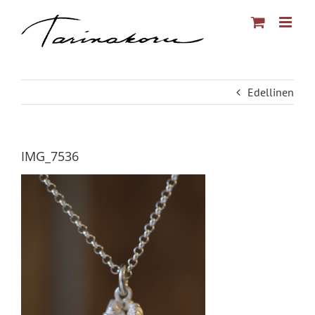
Skip
to
content
Edellinen
IMG_7536