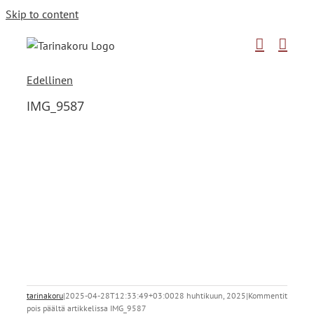
Skip to content
Edellinen
IMG_9587
tarinakoru
|
2025-04-28T12:33:49+03:00
28 huhtikuun, 2025
|
Kommentit
pois päältä
artikkelissa IMG_9587