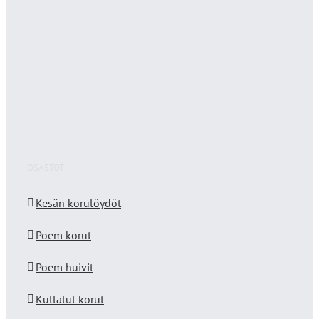
OSASTOT
Kesän korulöydöt
Poem korut
Poem huivit
Kullatut korut