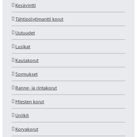
Kesävintti
Tähtipölytimantti korut
Uutuudet
Lusikat
Kaulakorut
Sormukset
Ranne- ja rintakorut
Miesten korut
Uniikit
Korvakorut