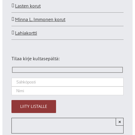
Lasten korut
Minna L. Immonen korut
Lahjakortti
Tilaa kirje kultasepältä:
×