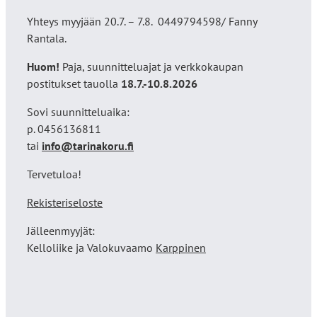
Yhteys myyjään 20.7. – 7.8. 0449794598/ Fanny
Rantala.
Huom!
Paja, suunnitteluajat ja verkkokaupan
postitukset tauolla
18
.7.-10.8.2026
Sovi suunnitteluaika:
p. 0456136811
tai
info@tarinakoru.fi
Tervetuloa!
Rekisteriseloste
Jälleenmyyjät:
Kelloliike ja Valokuvaamo
Karppinen