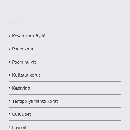
OSASTOT
Kesän korulöydöt
Poem korut
Poem huivit
Kullatut korut
Kesävintti
Tähtipölytimantti korut
Uutuudet
Lusikat