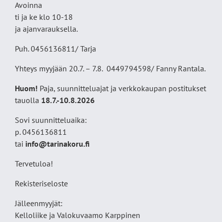
Avoinna
ti ja ke klo 10-18
ja ajanvarauksella.
Puh. 0456136811/ Tarja
Yhteys myyjään 20.7. – 7.8. 0449794598/ Fanny Rantala.
Huom!
Paja, suunnitteluajat ja verkkokaupan postitukset
tauolla
18
.7.-10.8.2026
Sovi suunnitteluaika:
p. 0456136811
tai
info@tarinakoru.fi
Tervetuloa!
Rekisteriseloste
Jälleenmyyjät:
Kelloliike ja Valokuvaamo
Karppinen