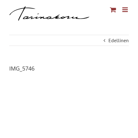
Skip
to
content
Edellinen
IMG_5746