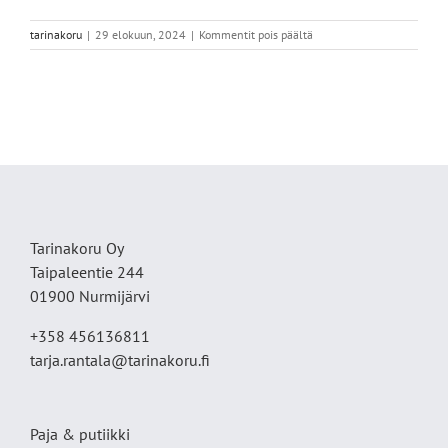
artikkelissa
tarinakoru
|
29 elokuun, 2024
|
Kommentit pois päältä
IMG_5746
Tarinakoru Oy
Taipaleentie 244
01900 Nurmijärvi
+358 456136811
tarja.rantala@tarinakoru.fi
Paja & putiikki