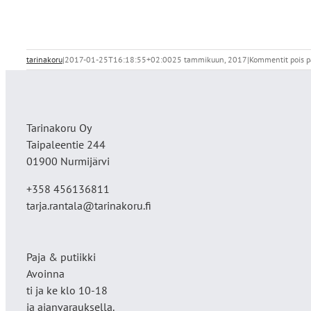
tarinakoru
|
2017-01-25T16:18:55+02:00
25 tammikuun, 2017
|
Kommentit pois p
Tarinakoru Oy
Taipaleentie 244
01900 Nurmijärvi
+358 456136811
tarja.rantala@tarinakoru.fi
Paja & putiikki
Avoinna
ti ja ke klo 10-18
ja ajanvarauksella.