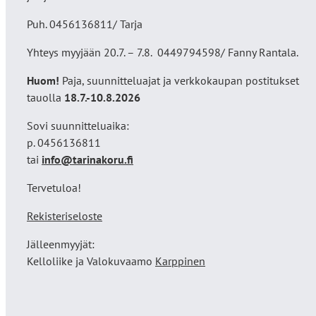
Puh. 0456136811/ Tarja
Yhteys myyjään 20.7. – 7.8. 0449794598/ Fanny Rantala.
Huom!
Paja, suunnitteluajat ja verkkokaupan postitukset
tauolla
18
.7.-10.8.2026
Sovi suunnitteluaika:
p. 0456136811
tai
info@tarinakoru.fi
Tervetuloa!
Rekisteriseloste
Jälleenmyyjät:
Kelloliike ja Valokuvaamo
Karppinen