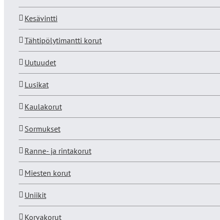
Kesävintti
Tähtipölytimantti korut
Uutuudet
Lusikat
Kaulakorut
Sormukset
Ranne- ja rintakorut
Miesten korut
Uniikit
Korvakorut