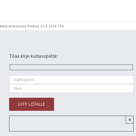
äältä
artikkelissa iPadista 13.4.2016 336
Tilaa kirje kultasepältä:
×