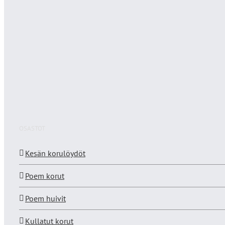
OSASTOT
Kesän korulöydöt
Poem korut
Poem huivit
Kullatut korut