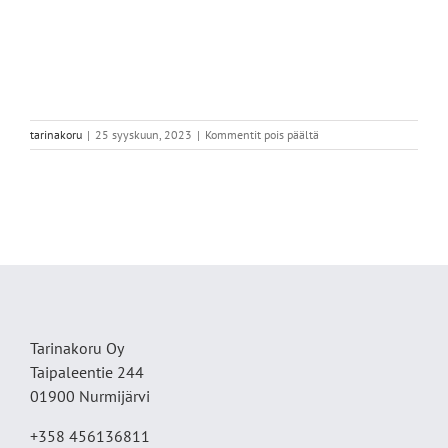
artikkelissa
tarinakoru
|
25 syyskuun, 2023
|
Kommentit pois päältä
3F058A75-
6A63-
4A41-
A0C6-
1229A29E1451
Tarinakoru Oy
Taipaleentie 244
01900 Nurmijärvi
+358 456136811