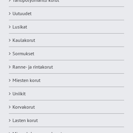
Tähtipölytimantti korut
Uutuudet
Lusikat
Kaulakorut
Sormukset
Ranne- ja rintakorut
Miesten korut
Uniikit
Korvakorut
Lasten korut