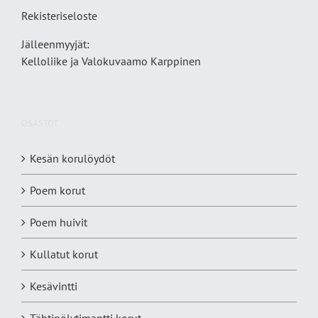
Rekisteriseloste
Jälleenmyyjät:
Kelloliike ja Valokuvaamo
Karppinen
OSASTOT
Kesän korulöydöt
Poem korut
Poem huivit
Kullatut korut
Kesävintti