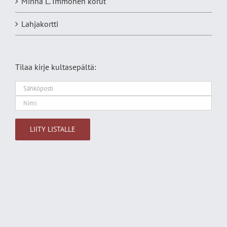
Minna L. Immonen korut
Lahjakortti
Tilaa kirje kultasepältä:
Alternative: