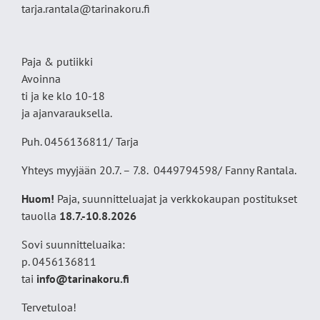
tarja.rantala@tarinakoru.fi
Paja & putiikki
Avoinna
ti ja ke klo 10-18
ja ajanvarauksella.
Puh. 0456136811/ Tarja
Yhteys myyjään 20.7. – 7.8. 0449794598/ Fanny Rantala.
Huom!
Paja, suunnitteluajat ja verkkokaupan postitukset
tauolla
18
.7.-10.8.2026
Sovi suunnitteluaika:
p. 0456136811
tai
info@tarinakoru.fi
Tervetuloa!