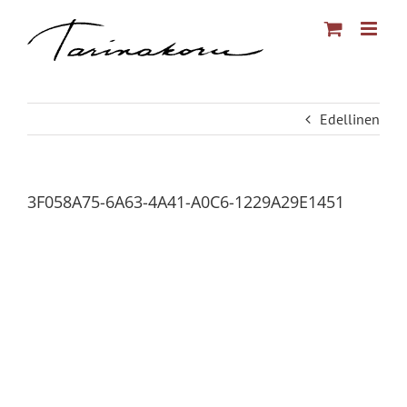
Skip
to
content
Edellinen
3F058A75-6A63-4A41-A0C6-1229A29E1451