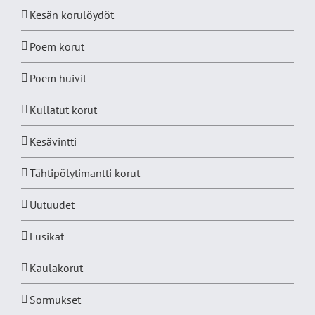
Kesän korulöydöt
Poem korut
Poem huivit
Kullatut korut
Kesävintti
Tähtipölytimantti korut
Uutuudet
Lusikat
Kaulakorut
Sormukset