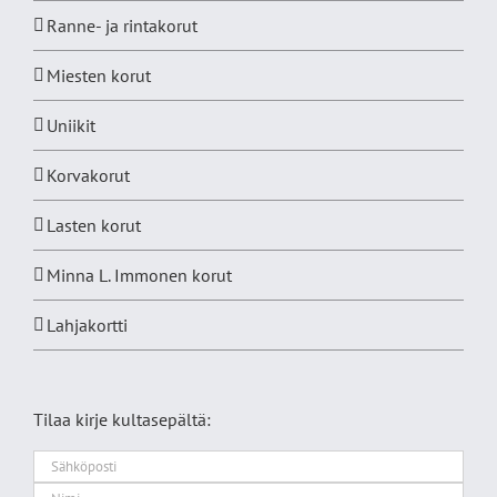
Ranne- ja rintakorut
Miesten korut
Uniikit
Korvakorut
Lasten korut
Minna L. Immonen korut
Lahjakortti
Tilaa kirje kultasepältä: