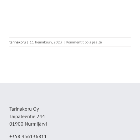
artikkelissa
tarinakoru
|
11 heinäkuun, 2023
|
Kommentit pois päältä
63DA3B9B-
749E-
49C8-
A654-
CC40734DBACF
Tarinakoru Oy
Taipaleentie 244
01900 Nurmijärvi
+358 456136811