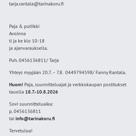
tarja.rantala@tarinakoru.fi
Paja & putiikki
Avoinna
ti ja ke klo 10-18
ja ajanvarauksella.
Puh. 0456136811/ Tarja
Yhteys myyjään 20.7. – 7.8. 0449794598/ Fanny Rantala.
Huom!
Paja, suunnitteluajat ja verkkokaupan postitukset
tauolla
18
.7.-10.8.2026
Sovi suunnitteluaika:
p. 0456136811
tai
info@tarinakoru.fi
Tervetuloa!