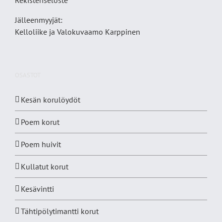
Jälleenmyyjät:
Kelloliike ja Valokuvaamo
Karppinen
OSASTOT
Kesän korulöydöt
Poem korut
Poem huivit
Kullatut korut
Kesävintti
Tähtipölytimantti korut