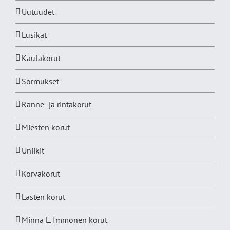
Uutuudet
Lusikat
Kaulakorut
Sormukset
Ranne- ja rintakorut
Miesten korut
Uniikit
Korvakorut
Lasten korut
Minna L. Immonen korut