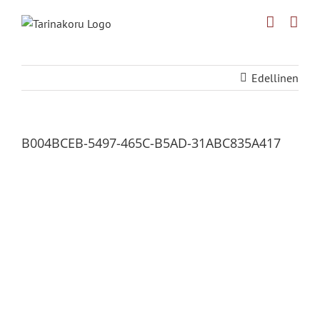
Skip
to
content
Edellinen
B004BCEB-5497-465C-B5AD-31ABC835A417