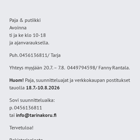
Paja & putiikki
Avoinna
ti ja ke klo 10-18
ja ajanvarauksella.
Puh. 0456136811/ Tarja
Yhteys myyjään 20.7. – 7.8. 0449794598/ Fanny Rantala.
Huom!
Paja, suunnitteluajat ja verkkokaupan postitukset
tauolla
18
.7.-10.8.2026
Sovi suunnitteluaika:
p. 0456136811
tai
info@tarinakoru.fi
Tervetuloa!
Rekisteriseloste