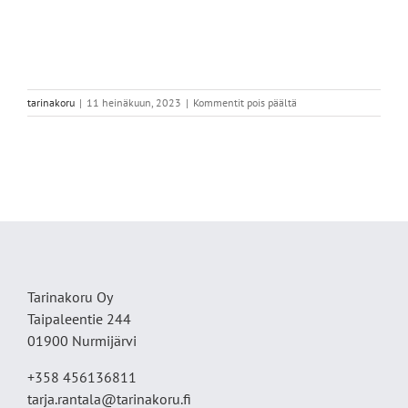
artikkelissa
tarinakoru
|
11 heinäkuun, 2023
|
Kommentit pois päältä
B004BCEB-
5497-
465C-
B5AD-
31ABC835A417
Tarinakoru Oy
Taipaleentie 244
01900 Nurmijärvi
+358 456136811
tarja.rantala@tarinakoru.fi