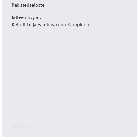
Rekisteriseloste
Jälleenmyyjät:
Kelloliike ja Valokuvaamo
Karppinen
OSASTOT