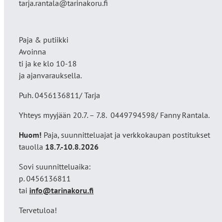
tarja.rantala@tarinakoru.fi
Paja & putiikki
Avoinna
ti ja ke klo 10-18
ja ajanvarauksella.
Puh. 0456136811/ Tarja
Yhteys myyjään 20.7. – 7.8. 0449794598/ Fanny Rantala.
Huom!
Paja, suunnitteluajat ja verkkokaupan postitukset
tauolla
18
.7.-10.8.2026
Sovi suunnitteluaika:
p. 0456136811
tai
info@tarinakoru.fi
Tervetuloa!