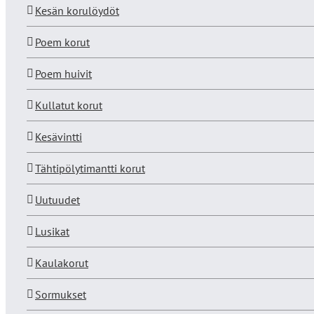
Kesän korulöydöt
Poem korut
Poem huivit
Kullatut korut
Kesävintti
Tähtipölytimantti korut
Uutuudet
Lusikat
Kaulakorut
Sormukset