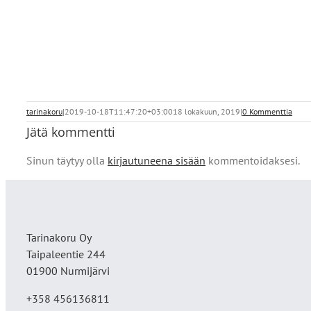
tarinakoru
|
2019-10-18T11:47:20+03:00
18 lokakuun, 2019
|
0 Kommenttia
Jätä kommentti
Sinun täytyy olla
kirjautuneena sisään
kommentoidaksesi.
Tarinakoru Oy
Taipaleentie 244
01900 Nurmijärvi
+358 456136811