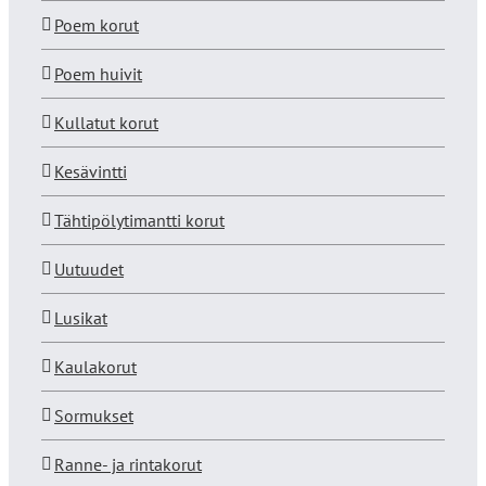
Poem korut
Poem huivit
Kullatut korut
Kesävintti
Tähtipölytimantti korut
Uutuudet
Lusikat
Kaulakorut
Sormukset
Ranne- ja rintakorut