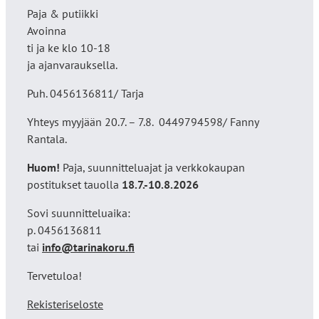
Paja & putiikki
Avoinna
ti ja ke klo 10-18
ja ajanvarauksella.
Puh. 0456136811/ Tarja
Yhteys myyjään 20.7. – 7.8. 0449794598/ Fanny
Rantala.
Huom!
Paja, suunnitteluajat ja verkkokaupan
postitukset tauolla
18
.7.-10.8.2026
Sovi suunnitteluaika:
p. 0456136811
tai
info@tarinakoru.fi
Tervetuloa!
Rekisteriseloste