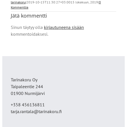
tarinakoru
|
2019-10-15T11:30:27+03:00
15 lokakuun, 2019
|
0
Kommenttia
Jätä kommentti
Sinun täytyy olla
kirjautuneena sisään
kommentoidaksesi.
Tarinakoru Oy
Taipaleentie 244
01900 Nurmijärvi
+358 456136811
tarja.rantala@tarinakoru.fi