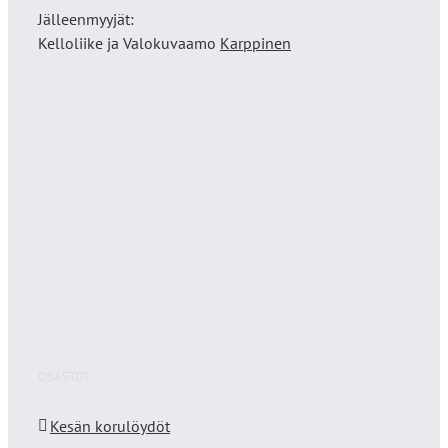
Jälleenmyyjät:
Kelloliike ja Valokuvaamo
Karppinen
OSASTOT
Kesän korulöydöt